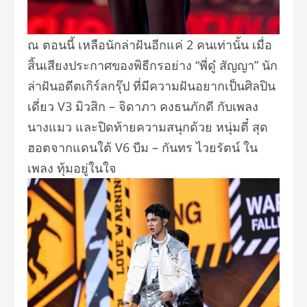
ณ ตอนนี้ เหลือนักล่าฝันอีกแค่ 2 คนเท่านั้น เมื่อ
สิ้นเสียงประกาศของพิธี
กรอย่าง “พี่ดู๋ สัญญา” นัก
ล่าฝันอดีตเกิร์ลกรุ๊ป ที่มีความฝันอยากเป็นศิลปิน
เดี่
ยว V3 มิวสิก – จิดาภา คงธนภักดี กับเพลง
นางแมว และปิดท้ายความสนุกด้วย หนุ่มตี๋ สุด
ฮอตจากแดนใต้ V6 บีม – กันทร ไวยรัตน์ ใน
เพลง ทุ้มอยู่ในใจ