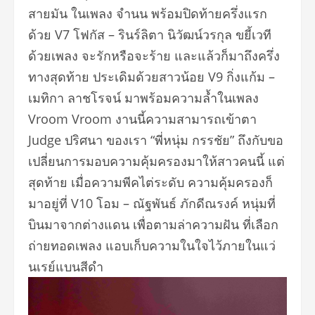
สายมัน ในเพลง จำนน พร้อมปิดท้ายครึ่งแรก
ด้วย V7 โฟกัส – รินร์ลิตา นิวัฒน์วรกุล ขยี้เวที
ด้วยเพลง จะรักหรือจะร้าย และแล้วก็มาถึ
งครึ่ง
ทางสุดท้าย ประเดิมด้วยสาวน้อย V9 กิ่งแก้ม –
เมทิกา ลาชโรจน์ มาพร้อมความล้ำในเพลง
Vroom Vroom งานนี้ความสามารถเข้าตา
Judge ปริศนา ของเรา “พี่หนุ่ม กรรชัย” ถึงกับขอ
เปลี่ยนการมอบความคุ้
มครองมาให้สาวคนนี้ แต่
สุดท้าย เมื่อความพีคไต่ระดับ ความคุ้มครองก็
มาอยู่ที่ V10 โอม – ณัฐพันธ์ ภักดีณรงค์ หนุ่มที่
บินมาจากต่างแดน เพื่อตามล่าความฝัน ที่เลือก
ถ่ายทอดเพลง แอบเก็บความในใจไว้ภายในแว่
นเรย์แบนสีดำ