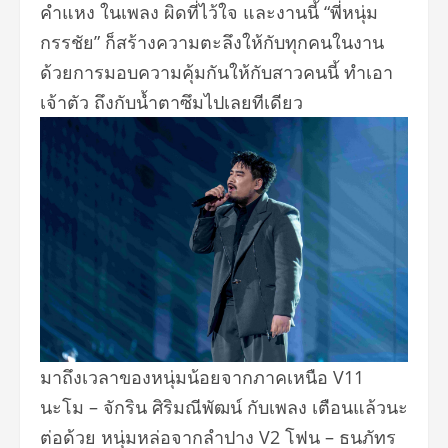
คำแหง ในเพลง ผิดที่ไว้ใจ และงานนี้ “พี่หนุ่ม
กรรชัย” ก็สร้างความตะลึงให้กับทุ
กคนในงาน
ด้วยการมอบความคุ้มกันให้กั
บสาวคนนี้ ทำเอา
เจ้าตัว ถึงกับน้ำตาซึมไปเลยทีเดียว
มาถึงเวลาของหนุ่มน้
อยจากภาคเหนือ V11
นะโม – จักริน ศิริมณีพัฒน์ กับเพลง เตือนแล้วนะ
ต่อด้วย หนุ่มหล่อจากลำปาง V2 โฟน – ธนภัทร