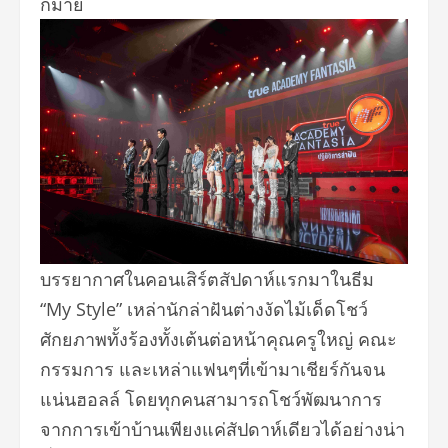
กมาย
บรรยากาศในคอนเสิร์ตสัปดาห์
แรกมาในธีม
“My Style” เหล่านักล่าฝันต่างงัดไม้เด็
ดโชว์
ศักยภาพทั้งร้องทั้งเต้นต่
อหน้าคุณครูใหญ่ คณะ
กรรมการ และเหล่าแฟนๆที่เข้ามาเชียร์กั
นจน
แน่นฮอลล์ โดยทุกคนสามารถโชว์พั
ฒนาการ
จากการเข้าบ้านเพียงแค่สั
ปดาห์เดียวได้อย่างน่า