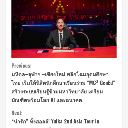
Continue
Previous:
มหิดล–จุฬาฯ –เชียงใหม่ พลิกโฉมอุดมศึกษา
Reading
ไทย เริ่มให้นิสิตนักศึกษาเรียนร่วม “MC² GenEd”
สร้างระบบเรียนรู้ข้ามมหาวิทยาลัย เตรียม
บัณฑิตพร้อมโลก AI และอนาคต
Next:
“น่ารัก” ทั้งฮอลล์! Yuika 2nd Asia Tour in