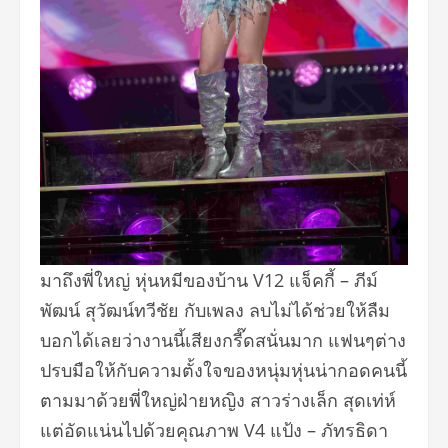
มาถึงพี่ใหญ่ หุ่นหมีของบ้าน V12 แจ็คกี้ – ภีม์
พัฒน์ สุวัฒน์ทวีชัย กับเพลง ลบไม่ได้ช่วยให้ลืม
บอกได้เลยว่างานนี้เสียงกรี๊
ดสนั่นมาก แฟนๆต่าง
ปรบมือให้กับความตั้
งใจของหนุ่มหุ่นน่ากอดคนนี้
ตามมาด้วยพี่ใหญ่ฝ่ายหญิง สาวร่างเล็ก สุดเท่ห์
แต่อัดแน่นไปด้วยคุณภาพ V4 แป้ง – ภัทรธิดา