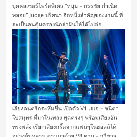
บุคคลเซอร์ไพร์สพิเศษ “หนุ่ม – กรรชัย กำเนิด
พลอย” Judge ปริศนา อีกหนึ่งสำคัญของงานนี้ ที่
จะเป็นคนคุ้มครองนักล่าฝั
นให้ได้ไปต่อ
เสียงดนตรีกระหึ่มขึ้น เปิดตัว V1 เจเจ – ชนิตา
ใบสมุทร ที่มาในเพลง พูดตรงๆ พร้อมเสียงอัน
ทรงพลัง เรียกเสียงกรี๊ดจากแฟนๆในฮอลล์
ได้
อย่างล้นหลาม ตามมาด้วย V8 ซาน – กวีขาล