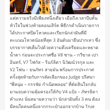
แต่ความจริงมีเพียงหนึ่งเดียว เมื่อถึงเวลาบีบคั้น
หัวใจในช่
วงท้ายคอนเสิร์ต พิธีกรดำเนินรายการ
ได้ประกาศปิ
ดโหวตและเรียกนักล่าฝันที่มี
คะแนนโหวตน้อยที่สุด 3 อันดับมายืนปากเหว ซึ่ง
บรรยากาศเต็มไปด้วยความตึ
งเครียดและหยาด
น้ำตา ก่อนจะประกาศชื่อ V8 ซาน – กวีขาล เปา
อินทร์, V7 โฟกัส – รินร์ลิตา นิวัฒน์วรกุล และ
V2 โฟน – ธนภัทร สายมัน พร้อมการประกาศ
ครั้งสุดท้ายกั
บการคัดเลือกของ Judge ปริศนา
“พี่หนุ่ม – กรรชัย กำเนิดพลอย” ที่ตัดสินใจกลับ
มามอบความคุ้
มครองให้กับ V4 แป้ง – ภัทรธิดา
คำแหง นั่นหมายความว่า นักล่าฝันทั้ง 3 คน ต้อง
มีคนใดคนหนึ่งลากกระเป๋
าออกจากบ้าน True