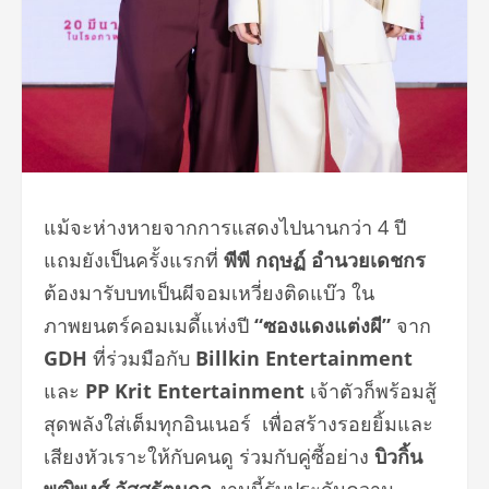
แม้จะห่างหายจากการแสดงไปนานกว่า 4 ปี
แถมยังเป็นครั้งแรกที่
พีพี กฤษฏ์ อำนวยเดชกร
ต้องมารับบทเป็นผีจอมเหวี่ยงติดแบ๊ว ใน
ภาพยนตร์คอมเมดี้แห่งปี
“ซองแดงแต่งผี”
จาก
GDH
ที่ร่วมมือกับ
Billkin Entertainment
และ
PP Krit Entertainment
เจ้าตัวก็พร้อมสู้
สุดพลังใส่เต็มทุกอินเนอร์ เพื่อสร้างรอยยิ้มและ
เสียงหัวเราะให้กับคนดู ร่วมกับคู่ซี้อย่าง
บิวกิ้น
พุฒิพงศ์ อัสสรัตนกุล
งานนี้รับประกันความ