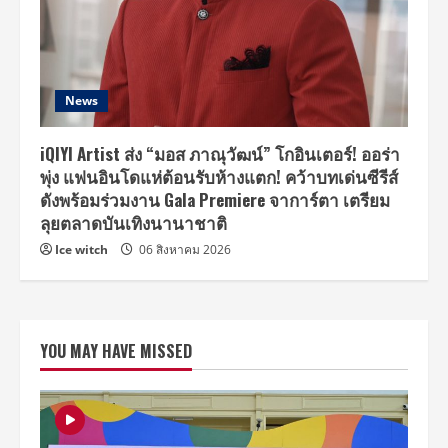
News
iQIYI Artist ส่ง “มอส ภาณุวัฒน์” โกอินเตอร์! ออร่า
พุ่ง แฟนอินโดแห่ต้อนรับห้างแตก! คว้าบทเด่นซีรีส์
ดังพร้อมร่วมงาน Gala Premiere จาการ์ตา เตรียม
ลุยตลาดบันเทิงนานาชาติ
Ice witch
06 สิงหาคม 2026
YOU MAY HAVE MISSED