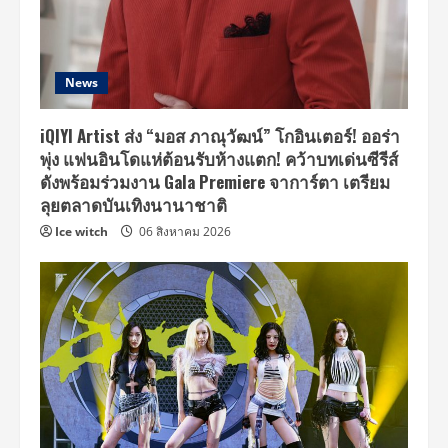
News
iQIYI Artist ส่ง “มอส ภาณุวัฒน์” โกอินเตอร์! ออร่า
พุ่ง แฟนอินโดแห่ต้อนรับห้างแตก! คว้าบทเด่นซีรีส์
ดังพร้อมร่วมงาน Gala Premiere จาการ์ตา เตรียม
ลุยตลาดบันเทิงนานาชาติ
Ice witch
06 สิงหาคม 2026