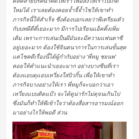
คลี่คลายปริศนาคดีให้เรา เพื่อส่งให้เราไปเกิด
ใหม่ได้ เราเลยต้องคอยจ้ำจี้จ้ำไชให้เขาทำ
ภารกิจนี้ให้สำเร็จ ซึ่งต้องบอกเลยว่าพีเตรียมตัว
กับบทผีตี่ตี๋เยอะมาก มีการไปเรียนแอ็คติ้งเพิ่ม
เติม เพราะการเล่นเป็นผีมันจะมีความแฟนตาซี
อยู่เยอะมาก ต้องใช้จินตนาการในการเล่นขั้นสุด
แต่โชคดีเรื่องนี้ได้ผู้กำกับอย่าง ‘พี่หมู ชยนพ’
คอยให้คำแนะนำเยอะมาก อย่างบางซีนที่เรา
ต้องแอบดุแอบเหวี่ยงใส่บิวกิ้น เพื่อให้เขาทำ
ภารกิจบางอย่างให้เรา พี่หมูก็จะบอกว่าเอา
เหวี่ยงแบบติดแบ๊ว จะได้ดูน่ารักไม่ดุจนเกินไป
ซึ่งมันก็ทำให้พีเข้าใจว่าต้องสื่อสารอารมณ์ออก
มาอย่างไรให้พอดี ส่วน