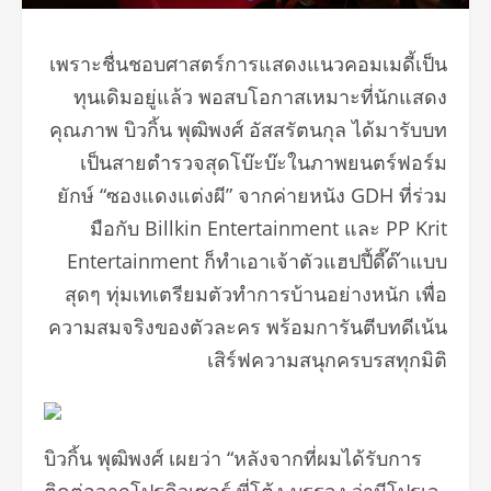
เพราะชื่นชอบศาสตร์การแสดงแนวคอมเมดี้เป็น
ทุนเดิมอยู่แล้ว พอสบโอกาสเหมาะที่นักแสดง
คุณภาพ บิวกิ้น พุฒิพงศ์ อัสสรัตนกุล ได้มารับบท
เป็นสายตำรวจสุดโบ๊ะบ๊ะในภาพยนตร์ฟอร์ม
ยักษ์ “ซองแดงแต่งผี” จากค่ายหนัง GDH ที่ร่วม
มือกับ Billkin Entertainment และ PP Krit
Entertainment ก็ทำเอาเจ้าตัวแฮปปี้ดี๊ด๊าแบบ
สุดๆ ทุ่มเทเตรียมตัวทำการบ้านอย่างหนัก เพื่อ
ความสมจริงของตัวละคร พร้อมการันตีบทดีเน้น
เสิร์ฟความสนุกครบรสทุกมิติ
บิวกิ้น พุฒิพงศ์ เผยว่า “หลังจากที่ผมได้รับการ
ติดต่อจากโปรดิวเซอร์ พี่โต้ง-บรรจง ว่ามีโปรเจ