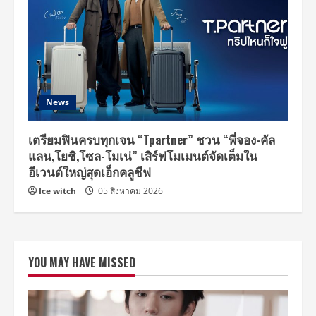
News
เตรียมฟินครบทุกเจน “Tpartner” ชวน “พี่จอง-คัล
แลน,โยชิ,โซล-โมเน่” เสิร์ฟโมเมนต์จัดเต็มใน
อีเวนต์ใหญ่สุดเอ็กคลูชีฟ
Ice witch
05 สิงหาคม 2026
YOU MAY HAVE MISSED