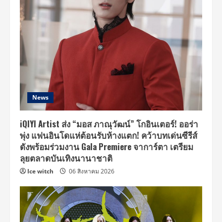
News
iQIYI Artist ส่ง “มอส ภาณุวัฒน์” โกอินเตอร์! ออร่า
พุ่ง แฟนอินโดแห่ต้อนรับห้างแตก! คว้าบทเด่นซีรีส์
ดังพร้อมร่วมงาน Gala Premiere จาการ์ตา เตรียม
ลุยตลาดบันเทิงนานาชาติ
Ice witch
06 สิงหาคม 2026