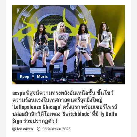
Kpop
Music
aespa พิสูจน์ความทรงพลังอันเหนือชั้น ขึ้นโชว์
ความร้อนแรงในเทศกาลดนตรีสุดยิ่งใหญ่
‘Lollapalooza Chicago’ ครั้งแรก พร้อมเซอร์ไพรส์
ปล่อยมิวสิกวิดีโอเพลง ‘Switchblade’ ที่มี Ty Dolla
$ign ร่วมปรากฏตัว !
Ice witch
06 สิงหาคม 2026