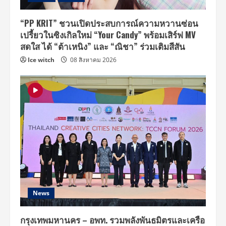
“PP KRIT” ชวนเปิดประสบการณ์ความหวานซ่อน
เปรี้ยวในซิงเกิลใหม่ “Your Candy” พร้อมเสิร์ฟ MV
สดใส ได้ “ต้าเหนิง” และ “ณิชา” ร่วมเติมสีสัน
Ice witch
08 สิงหาคม 2026
News
กรุงเทพมหานคร – อพท. รวมพลังพันธมิตรและเครือ