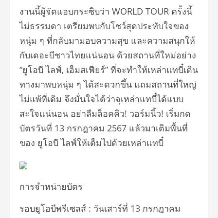
งานนี้ผู้จัดแอบกระซิบว่า WORLD TOUR ครั้งนี้
ไม่ธรรมดา เตรียมพบกับโชว์สุดประทับใจของ
หนุ่ม ๆ ที่กลับมามอบความสุข และความสนุกให้
กับเดอะบีชาวไทยแน่นอน ด้วยสถานที่ใหม่อย่าง
“ยูโอบี ไลฟ์, เอ็มสเฟียร์” ที่จะทำให้เหล่าแทบี๋เดิน
ทางมาพบหนุ่ม ๆ ได้สะดวกขึ้น แถมสถานที่ใหญ่
ไม่แพ้ที่เดิม จึงมั่นใจได้ว่าจุเหล่าแทบี๋ได้แบบ
สะใจแน่นอน อย่าลืมล็อคคิว! วอร์มนิ้ว! เริ่มกด
บัตรวันที่ 13 กรกฎาคม 2567 แล้วมาเติมพื้นที่
ของ ยูโอบี ไลฟ์ให้เต็มไปด้วยเหล่าแทบี๋
การจำหน่ายบัตร
รอบยูโอบีพรีเซลส์ : วันเสาร์ที่ 13 กรกฎาคม