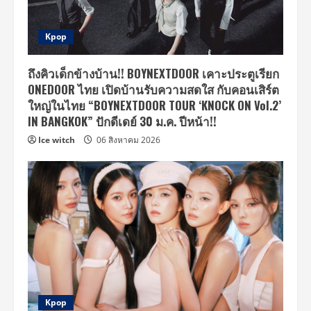
Kpop
ถึงคิวเด็กข้างบ้าน!! BOYNEXTDOOR เคาะประตูเรียก
ONEDOOR ไทย เปิดบ้านรับความสดใส กับคอนเสิร์ต
ใหญ่ในไทย “BOYNEXTDOOR TOUR ‘KNOCK ON Vol.2’
IN BANGKOK” ปักดีเดย์ 30 ม.ค. ปีหน้า!!
Ice witch
06 สิงหาคม 2026
Kpop