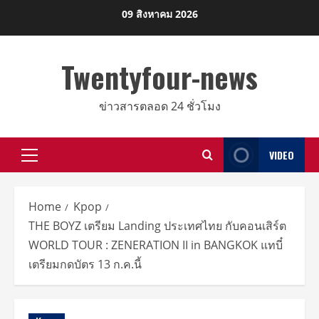
Skip
09 สิงหาคม 2026
to
content
Twentyfour-news
ข่าวสารตลอด 24 ชั่วโมง
VIDEO
Primary
Menu
Home
Kpop
THE BOYZ เตรียม Landing ประเทศไทย กับคอนเสิร์ต
WORLD TOUR : ZENERATION II in BANGKOK แทบี๋
เตรียมกดบัตร 13 ก.ค.นี้