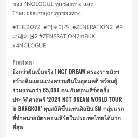
ของ 4NOLOGUE ทุกช่องทาง และ
Thaiticketmajor ทุกช่องทาง
#THEBOYZ #더보이즈 #ZENERATION2 #제
너레이션2 #ZENERATION2inBKK
#4NOLOGUE
Continue
Previous:
ยิ่งกว่าฝันเป็นจริง ! NCT DREAM ครองราชมังฯ
Reading
สร้างดินแดนแห่งความฝันในอุดมคติ พร้อมผู้
ร่วมงานกว่า 65,000 คน กับคอนเสิร์ตครั้ง
ประวัติศาสตร์ ‘2024 NCT DREAM WORLD TOUR
in BANGKOK’ ทุบสถิติขึ้นแท่นศิลปิน SM กลุ่มแรก
ที่จำหน่ายบัตรคอนเสิร์ตในประเทศไทยได้มาก
ที่สุด