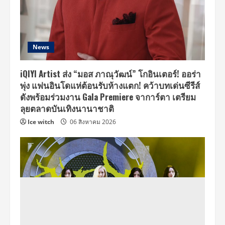
News
iQIYI Artist ส่ง “มอส ภาณุวัฒน์” โกอินเตอร์! ออร่า
พุ่ง แฟนอินโดแห่ต้อนรับห้างแตก! คว้าบทเด่นซีรีส์
ดังพร้อมร่วมงาน Gala Premiere จาการ์ตา เตรียม
ลุยตลาดบันเทิงนานาชาติ
Ice witch
06 สิงหาคม 2026