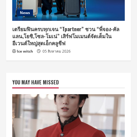
News
เตรียมฟินครบทุกเจน “Tpartner” ชวน “พี่จอง-คัล
แลน,โยชิ,โซล-โมเน่” เสิร์ฟโมเมนต์จัดเต็มใน
อีเวนต์ใหญ่สุดเอ็กคลูชีฟ
Ice witch
05 สิงหาคม 2026
YOU MAY HAVE MISSED