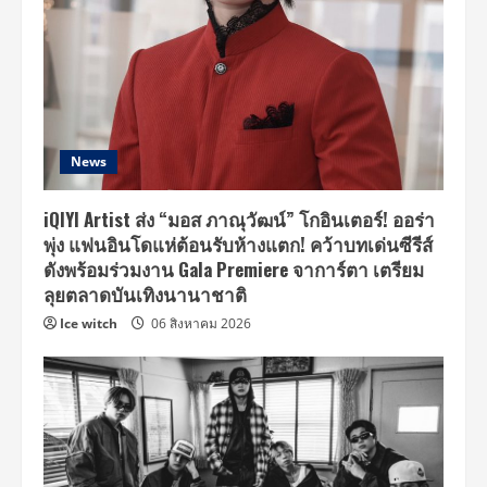
News
iQIYI Artist ส่ง “มอส ภาณุวัฒน์” โกอินเตอร์! ออร่า
พุ่ง แฟนอินโดแห่ต้อนรับห้างแตก! คว้าบทเด่นซีรีส์
ดังพร้อมร่วมงาน Gala Premiere จาการ์ตา เตรียม
ลุยตลาดบันเทิงนานาชาติ
Ice witch
06 สิงหาคม 2026