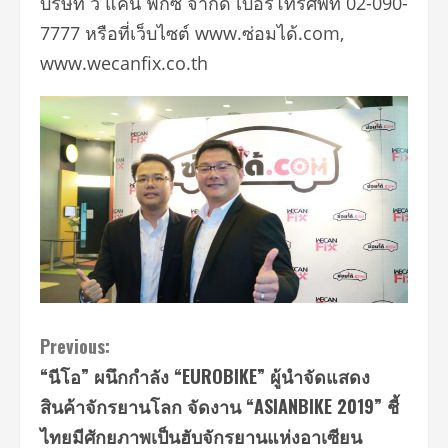
บริษัท วี แคน ฟิกซ์ จำกัด เบอร์โทรศัพท์ 02-090-
7777 หรือที่เว็บไซต์ www.ซ่อมได้.com,
www.wecanfix.co.th
Continue
Previous:
“นีโอ” ผนึกกำลัง “EUROBIKE” ผู้นําจัดแสดง
Reading
สินค้าจักรยานโลก จัดงาน “ASIANBIKE 2019” ชี้
ไทยมีศักยภาพเป็นฮับจักรยานแห่งอาเซียน