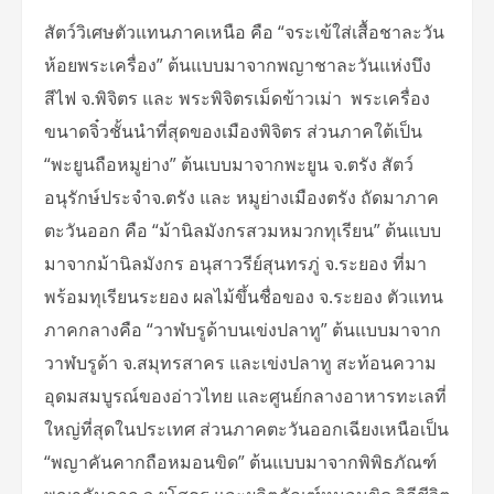
สัตว์วิเศษตัวแทนภาคเหนือ คือ “จระเข้ใส่เสื้อชาละวัน
ห้อยพระเครื่อง” ต้นแบบมาจากพญาชาละวันแห่งบึง
สีไฟ จ.พิจิตร และ พระพิจิตรเม็ดข้าวเม่า พระเครื่อง
ขนาดจิ๋วชั้นนำที่สุดของเมืองพิจิตร ส่วนภาคใต้เป็น
“พะยูนถือหมูย่าง” ต้นเบบมาจากพะยูน จ.ตรัง สัตว์
อนุรักษ์ประจำจ.ตรัง และ หมูย่างเมืองตรัง ถัดมาภาค
ตะวันออก คือ “ม้านิลมังกรสวมหมวกทุเรียน” ต้นแบบ
มาจากม้านิลมังกร อนุสาวรีย์สุนทรภู่ จ.ระยอง ที่มา
พร้อมทุเรียนระยอง ผลไม้ขึ้นชื่อของ จ.ระยอง ตัวแทน
ภาคกลางคือ “วาฬบรูด้าบนเข่งปลาทู” ต้นแบบมาจาก
วาฬบรูด้า จ.สมุทรสาคร และเข่งปลาทู สะท้อนความ
อุดมสมบูรณ์ของอ่าวไทย และศูนย์กลางอาหารทะเลที่
ใหญ่ที่สุดในประเทศ ส่วนภาคตะวันออกเฉียงเหนือเป็น
“พญาคันคากถือหมอนขิด” ต้นแบบมาจากพิพิธภัณฑ์