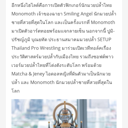
อีกหนึ่งไฮไลต์คือการเปิดตัวฟิกเกอร์นักมวยปล้ำไทย
Monomoth เจ้าของฉายา Smiling Angel นักมวยปล้ำ
ชายที่สวยที่สุดในโลก และเป็นครั้งแรกที่ Monomoth
มาเปิดตัวอาร์ตทอยพร้อมแจกลายเซ็น นอกจากนี้ ปูมิ-
ปรัชญ์ภูมิ บุณยทัต ประธานสมาคมมวยปล้ำ SETUP
Thailand Pro Wrestling มาร่วมเปิดเวทีทอล์คเรื่อง
ประวัติศาสตร์มวยปล้ำกับเมืองไทย รวมถึงซอฟต์พาว
เวอร์มวยปล้ำไทยที่โด่งดังระดับโลก พร้อมด้วย
Matcha & Jeney ไอดอลหญิงที่ผันตัวมาเป็นนักมวย
ปล้ำ และ Monomoth นักมวยปล้ำชายที่สวยที่สุดใน
โลก