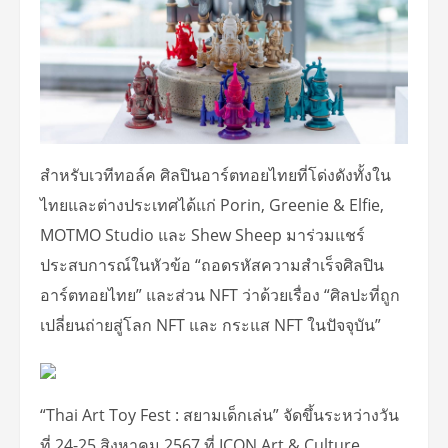
สำหรับเวทีทอล์ค ศิลปินอาร์ตทอยไทยที่โด่งดังทั้งใน
ไทยและต่างประเทศได้แก่ Porin, Greenie & Elfie,
MOTMO Studio และ Shew Sheep มาร่วมแชร์
ประสบการณ์ในหัวข้อ “ถอดรหัสความสำเร็จศิลปิน
อาร์ตทอยไทย” และส่วน NFT ว่าด้วยเรื่อง “ศิลปะที่ถูก
เปลี่ยนถ่ายสู่โลก NFT และ กระแส NFT ในปัจจุบัน”
“Thai Art Toy Fest : สยามเด็กเล่น” จัดขึ้นระหว่างวัน
ที่ 24-25 สิงหาคม 2567 ที่ ICON Art & Culture