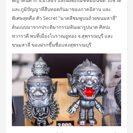
พญาคันคาก จ.ยโสธร และผลิตภัณฑ์หมอนขิด วิถีชีวิต
และภูมิปัญญาที่สืบทอดกันมาของภาคอีสาน และ
พิเศษสุดคือ ตัว Secret “นาคสีชมพูบนถ้วยขนมสาลี่”
ต้นแบบมาจากประติมากรรมดินเผารูปนาค ศิลปะ
ทวารวดี พบที่เมืองโบราณอู่ทอง จ.สุพรรณบุรี และ
ขนมสาลี่ ของฝากขึ้นชื่อแห่งสุพรรณบุรี