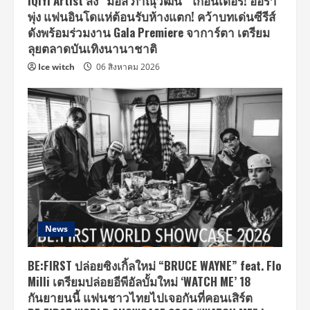
iQIYI Artist ส่ง “มอส ภาณุวัฒน์” โกอินเตอร์! ออร่า
พุ่ง แฟนอินโดแห่ต้อนรับห้างแตก! คว้าบทเด่นซีรีส์
ดังพร้อมร่วมงาน Gala Premiere จาการ์ตา เตรียม
ลุยตลาดบันเทิงนานาชาติ
Ice witch
06 สิงหาคม 2026
News
BE:FIRST ปล่อยซิงเกิ้ลใหม่ “BRUCE WAYNE” feat. Flo
Milli เตรียมปล่อยอีพีอัลบั้มใหม่ ‘WATCH ME’ 18
กันยายนนี้ แฟนชาวไทยไปเจอกันที่คอนเสิร์ต