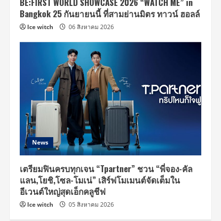
BE:FIRST WORLD SHOWCASE 2026 “WATCH ME” in
Bangkok 25 กันยายนนี้ ที่สามย่านมิตร ทาวน์ ฮอลล์
Ice witch
06 สิงหาคม 2026
News
เตรียมฟินครบทุกเจน “Tpartner” ชวน “พี่จอง-คัล
แลน,โยชิ,โซล-โมเน่” เสิร์ฟโมเมนต์จัดเต็มใน
อีเวนต์ใหญ่สุดเอ็กคลูชีฟ
Ice witch
05 สิงหาคม 2026