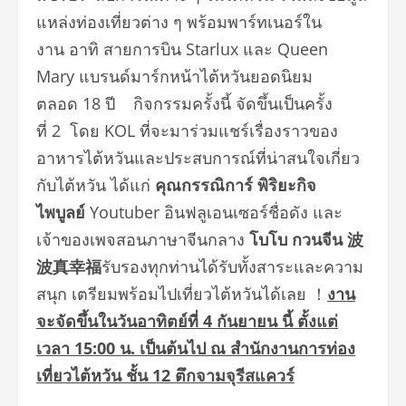
แหล่งท่องเที่ยวต่าง ๆ พร้อมพาร์ทเนอร์ใน
งาน อาทิ สายการบิน Starlux และ Queen
Mary แบรนด์มาร์กหน้าไต้หวันยอดนิยม
ตลอด 18 ปี กิจกรรมครั้งนี้ จัดขึ้นเป็นครั้ง
ที่ 2 โดย KOL ที่จะมาร่วมแชร์เรื่องราวของ
อาหารไต้หวันและประสบการณ์ที่น่าสนใจเกี่ยว
กับไต้หวัน ได้แก่
คุณ
กรรณิการ์ พิริยะกิจ
ไพบูลย์
Youtuber อินฟลูเอนเซอร์ชื่อดัง และ
เจ้าของเพจสอนภาษาจีนกลาง
โบโบ
กวนจีน
波
波真幸福
รับรองทุกท่านได้รับทั้งสาระและความ
สนุก เตรียมพร้อมไปเที่ยวไต้หวันได้เลย ！
งาน
จะจัดขึ้นใน
วัน
อาทิตย์
ที่
4
ก
ันยายน
นี้
ตั้งแต่
เวลา
15:00
น
.
เป็นต้นไป
ณ
สำนักงานการท่อง
เที่ยวไต้หวัน
ชั้น
12
ตึกจามจุรีสแควร์