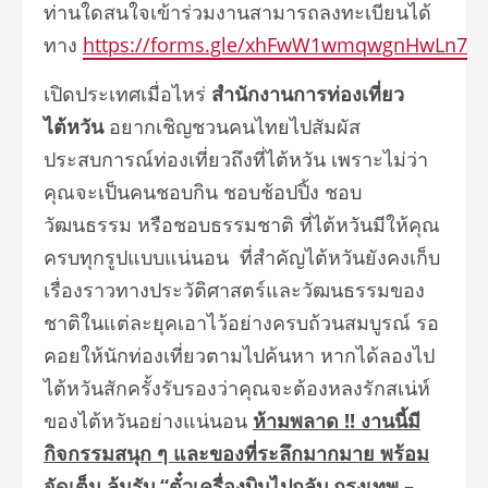
ท่านใดสนใจเข้าร่วมงานสามารถลงทะเบียนได้
ทาง
https://forms.gle/xhFwW1wmqwgnHwLn7
เปิดประเทศเมื่อไหร่
สำนักงานการท่องเที่ยว
ไต้หวัน
อยากเชิญชวนคนไทยไปสัมผัส
ประสบการณ์ท่องเที่ยวถึงที่ไต้หวัน เพราะไม่ว่า
คุณจะเป็นคนชอบกิน ชอบช้อปปิ้ง ชอบ
วัฒนธรรม หรือชอบธรรมชาติ ที่ไต้หวันมีให้คุณ
ครบทุกรูปแบบแน่นอน ที่สำคัญไต้หวันยังคงเก็บ
เรื่องราวทางประวัติศาสตร์และวัฒนธรรมของ
ชาติในแต่ละยุคเอาไว้อย่างครบถ้วนสมบูรณ์ รอ
คอยให้นักท่องเที่ยวตามไปค้นหา หากได้ลองไป
ไต้หวันสักครั้งรับรองว่าคุณจะต้องหลงรักสเน่ห์
ของไต้หวันอย่างแน่นอน
ห้ามพลาด
!!
งานนี้มี
กิจกรรมสนุก
ๆ และ
ขอ
งที่ระลึกมากมาย
พร้อม
จัดเต็ม ลุ้นรับ
“
ตั๋วเครื่องบินไปกลับ กรุงเทพ
–