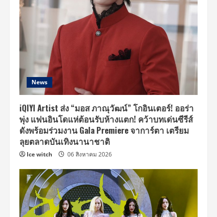
News
iQIYI Artist ส่ง “มอส ภาณุวัฒน์” โกอินเตอร์! ออร่า
พุ่ง แฟนอินโดแห่ต้อนรับห้างแตก! คว้าบทเด่นซีรีส์
ดังพร้อมร่วมงาน Gala Premiere จาการ์ตา เตรียม
ลุยตลาดบันเทิงนานาชาติ
Ice witch
06 สิงหาคม 2026