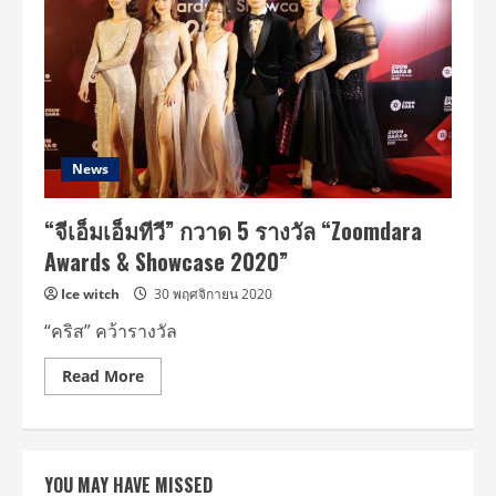
News
“จีเอ็มเอ็มทีวี” กวาด 5 รางวัล “Zoomdara
Awards & Showcase 2020”
Ice witch
30 พฤศจิกายน 2020
“คริส” คว้ารางวัล
Read
Read More
more
about
“จี
เอ็ม
เอ็ม
ทีวี”
YOU MAY HAVE MISSED
กวาด