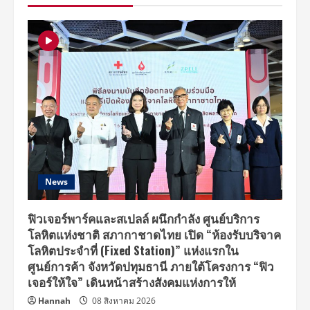
เวอร์ชั่น
ไทย…
ตัวแทน
สาว
ยุค
ใหม่
โยน
ทิ้ง
ความ
รัก
ห่วยๆ
News
ฟิวเจอร์พาร์คและสเปลล์ ผนึกกำลัง ศูนย์บริการ
โลหิตแห่งชาติ สภากาชาดไทย เปิด “ห้องรับบริจาค
โลหิตประจำที่ (Fixed Station)” แห่งแรกใน
ศูนย์การค้า จังหวัดปทุมธานี ภายใต้โครงการ “ฟิว
เจอร์ให้ใจ” เดินหน้าสร้างสังคมแห่งการให้
Hannah
08 สิงหาคม 2026