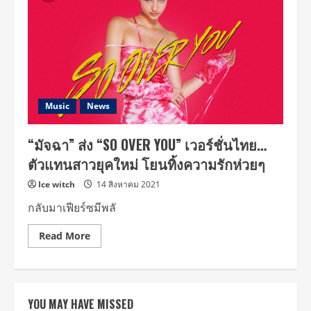
Music
News
“มัจฉา” ส่ง “SO OVER YOU” เวอร์ชั่นไทย…
ตัวแทนสาวยุคใหม่ โยนทิ้งความรักห่วยๆ
Ice witch
14 สิงหาคม 2021
กลับมาเฟียร์ซมีพลั
Read
Read More
more
about
“มัจฉา”
ส่ง
“SO
OVER
YOU MAY HAVE MISSED
YOU”