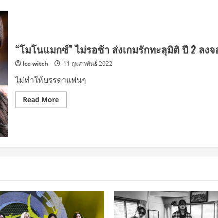
“โมโนแมกซ์” ไม่รอช้า ส่งเกมรักทะลุมิติ ปี 2 ลงจอ 
Ice witch
11 กุมภาพันธ์ 2022
ไม่ทำให้บรรดาแฟนๆ
Read
Read More
more
about
“โม
โน
แมก
ซ์”
ไม่
รอ
ช้า
ส่ง
เกม
รัก
ทะลุ
มิติ
ปี
2
ลงจอ