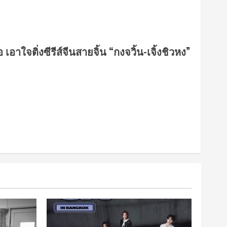
เอาใจติ่งซีรีส์จีนสายจิ้น “กงจวิ้น-เจิ้งชิวหง”