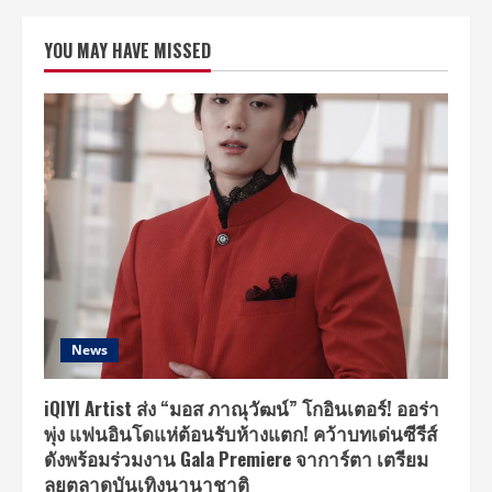
Armour
เปิด
เวที
YOU MAY HAVE MISSED
สร้าง
ศักยภาพ
ทาง
กีฬา
ชวน
หนุ่ม
สาว
สาย
สปอร์ต
ร่วม
ประลอง
ความ
แกร่ง
ใน
การ
แข่งขัน
UA
Combine
2024
powered
News
by
Supersports
ปี
ที่
iQIYI Artist ส่ง “มอส ภาณุวัฒน์” โกอินเตอร์! ออร่า
3
พุ่ง แฟนอินโดแห่ต้อนรับห้างแตก! คว้าบทเด่นซีรีส์
ดังพร้อมร่วมงาน Gala Premiere จาการ์ตา เตรียม
ลุยตลาดบันเทิงนานาชาติ