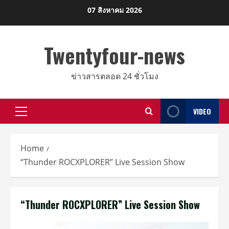
Skip
07 สิงหาคม 2026
to
content
Twentyfour-news
ข่าวสารตลอด 24 ชั่วโมง
VIDEO
Primary
Menu
Home
“Thunder ROCXPLORER” Live Session Show
“Thunder ROCXPLORER” Live Session Show