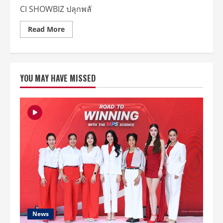
CI SHOWBIZ ปลุกพลั
Read
Read More
more
about
CI
SHOWBIZ
เปิด
ประสบ
YOU MAY HAVE MISSED
กา
รณ์ร็
อก
ฟ้า
ฟาด
ปัก
หมุด
“Thunder
Ground”
ดิน
แดน
กลาง
น้ำ
สุด
ลึกลับ
พร้อม
แล้ว
ที่
จะ
จุด
News
ชาว