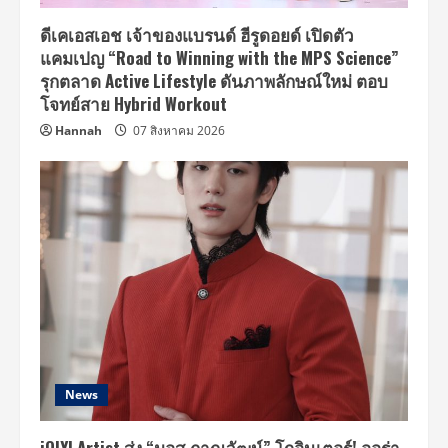
ร็
อก
ให้
ดีเคเอสเอช เจ้าของแบรนด์ ฮีรูดอยด์ เปิดตัว
ลุก
แคมเปญ “Road to Winning with the MPS Science”
เป็น
ไฟ
รุกตลาด Active Lifestyle ดันภาพลักษณ์ใหม่ ตอบ
ใจกลาง
เมือง
โจทย์สาย Hybrid Workout
กาญจนบุรี
พร้อม
Hannah
07 สิงหาคม 2026
ประ
เดิม
ความ
ร็
อก
ด้วย
“Thunder
ROCXPLORER”
Live
Session
Show
ก่อน
ไป
ลุย
Thunder
Rock
Festival
2025
News
iQIYI Artist ส่ง “มอส ภาณุวัฒน์” โกอินเตอร์! ออร่า