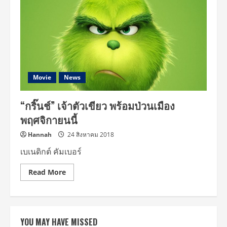
Movie
News
“กริ๊นช์” เจ้าตัวเขียว พร้อมป่วนเมือง
พฤศจิกายนนี้
Hannah
24 สิงหาคม 2018
เบเนดิกต์ คัมเบอร์
Read
Read More
more
about
“กริ๊นช์”
เจ้า
ตัว
เขียว
YOU MAY HAVE MISSED
พร้อม