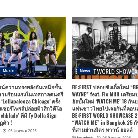
ที
กำแพง
ใน
เซอร์
ห้อง
รายการ
หลัก
ซ้อม
วา
เผย
ของ
ไร
การ
DANIEL,
ตี้
ปรากฏ
KASSHO,
แรก
ตัว
KACHIN
ของ
ของ
และ
SMTR25
MAX
TATA
ภาย
CHANGMIN
เตรียม
ใต้
และ
ถ่ายทอด
ชื่อ
SUPER
เสน่ห์
ว่า
JUNIOR
แห่ง
‘Reply
รุ่น
ความ
High
พี่
สด
School’
ใน
ใหม่
การ
Music
News
ค่าย
ผ่าน
เข้า
ที่มา
ประสบการณ์
ร่วม
สนับสนุน
สุด
ของ
รุ่น
‘Wow’
15
ูจน์ความทรงพลังอันเหนือชั้น
BE:FIRST ปล่อยซิงเกิ้ลใหม่ “
น้อง
เด็ก
ฝึกหัด
ความร้อนแรงในเทศกาลดนตรี
WAYNE” feat. Flo Milli เตรียมป
จาก
่ ‘Lollapalooza Chicago’ ครั้ง
อัลบั้มใหม่ ‘WATCH ME’ 18 กัน
ค่าย
SM
เซอร์ไพรส์ปล่อยมิวสิกวิดีโอ
แฟนชาวไทยไปเจอกันที่คอนเส
ทั้ง
chblade’ ที่มี Ty Dolla $ign
เด็ก
BE:FIRST WORLD SHOWCASE 
ฝึกหัด
ตัว !
“WATCH ME” in Bangkok 25 กั
ที่
เป็น
ที่สามย่านมิตร ทาวน์ ฮอลล์
06 สิงหาคม 2026
ที่
พูด
Ice witch
06 สิงหาคม 2026