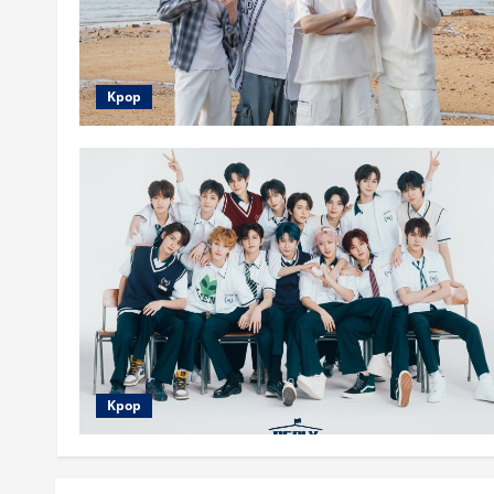
Kpop
Kpop