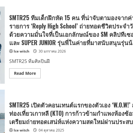
SMTR25 ทีมเด็กฝึกหัด 15 คน ที่น่าจับตามองจากค
รายการ ‘Reply High School’ ถ่ายทอดชีวิตประจ
ด้วยความมั่นใจที่เป็นเอกลักษณ์ของ SM คลิปที
และ SUPER JUNIOR รุ่นพี่ในค่ายที่มาสนับสนุนรุ่นน
Ice witch
30 มกราคม 2026
SMTR25 ทีมศิลปินฝึ
Read
Read More
more
about
SMTR25
ทีม
เด็ก
ฝึกหัด
15
SMTR25 เปิดตัวคอนเทนต์แรกของตัวเอง ‘W.O.W!’
คน
ที่
ท่องเที่ยวเกาหลี (KTO) การก้าวข้ามกำแพงห้องซ้
น่า
จับตา
เตรียมถ่ายทอดเสน่ห์แห่งความสดใหม่ผ่านประสบ
มอง
จาก
Ice witch
04 ตุลาคม 2025
ค่าย