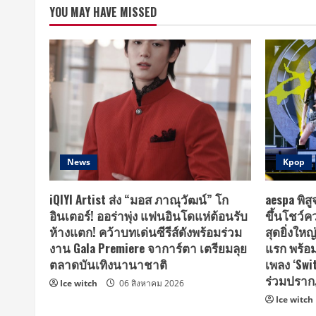
YOU MAY HAVE MISSED
News
Kpop
iQIYI Artist ส่ง “มอส ภาณุวัฒน์” โก
aespa พิส
อินเตอร์! ออร่าพุ่ง แฟนอินโดแห่ต้อนรับ
ขึ้นโชว์
ห้างแตก! คว้าบทเด่นซีรีส์ดังพร้อมร่วม
สุดยิ่งใหญ
งาน Gala Premiere จาการ์ตา เตรียมลุย
แรก พร้อม
ตลาดบันเทิงนานาชาติ
เพลง ‘Swit
ร่วมปรากฏ
Ice witch
06 สิงหาคม 2026
Ice witch