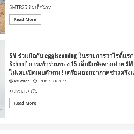
SM
ENTERTAINMENT
SMTR25 ทีมเด็กฝึกห
เตรียม
เปิด
ตัว
Read
Read More
ใน
more
รายการ
about
‘Reply
SMTR25
High
เปิด
School’
ตัว
ถ่ายทอด
คอน
ชีวิต
เทนต์
ประจำ
แรก
SM ร่วมมือกับ eggiscoming ในรายการวาไรตี้แรกข
วัน
ของ
อัน
ตัว
School’ การเข้าร่วมของ 15 เด็กฝึกหัดจากค่าย SM ทั้ง
แสน
เอง
สดใส
‘W.O.W!’
ไม่เคยเปิดเผยตัวตน ! เตรียมออกอากาศช่วงครึ่ง
และ
สนับสนุน
การ
การ
Ice witch
19 กันยายน 2025
แสดง
ผลิต
อัน
โดย
เปี่ยม
องค์การ
<แถวบน> เรีย
ล้น
ส่ง
ด้วย
เสริม
ความ
การ
Read
Read More
มั่นใจ
ท่อง
more
ที่
เที่ยว
about
เป็น
เกาหลี
SM
เอกลักษณ์
(KTO)
ร่วม
ของ
การ
มือ
SM
ก้าว
กับ
คลิป
ข้าม
eggiscoming