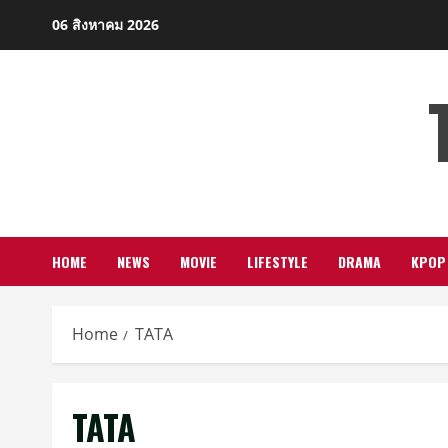
Skip
06 สิงหาคม 2026
to
content
HOME
NEWS
MOVIE
LIFESTYLE
DRAMA
KPOP
Home
TATA
TATA