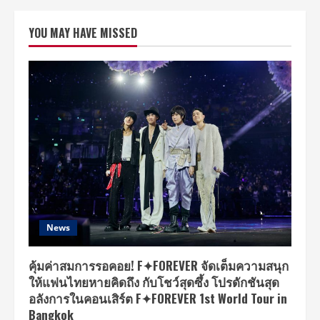
หญิง
ปุณฑริก
า
YOU MAY HAVE MISSED
ตัน
ต
ยา
นุ
สรณ์
ด็
อก
เตอร์
เฟิร์น
คลินิก
เวชกรรม
คว้า
รางวัล
“THAILAND
HEALTH
AND
BEAUTY
AWARDS
2023”
News
คุ้มค่าสมการรอคอย! F✦FOREVER จัดเต็มความสนุก
ให้แฟนไทยหายคิดถึง กับโชว์สุดซึ้ง โปรดักชันสุด
อลังการในคอนเสิร์ต F✦FOREVER 1st World Tour in
Bangkok