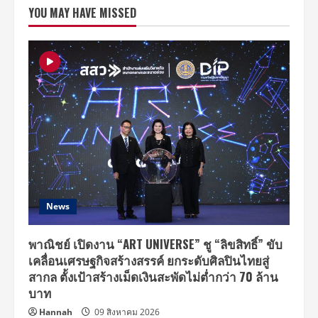
ฟิน!
YOU MAY HAVE MISSED
กับ
คอนเสิร์ต
จาก
ศิลปิน
ชื่อ
ดัง
ใน
งาน
“STREET
OF
THE
FUTURE”
18-
19
ม.ค.
นี้
ณ
สยามสแควร์
ชม
ฟรี
News
ตลอด
งาน!!
พาณิชย์ เปิดงาน “ART UNIVERSE” ชู “ลิขสิทธิ์” ขับ
เคลื่อนเศรษฐกิจสร้างสรรค์ ยกระดับศิลปินไทยสู่
สากล ตั้งเป้าสร้างเม็ดเงินสะพัดไม่ต่ำกว่า 70 ล้าน
บาท
Hannah
09 สิงหาคม 2026