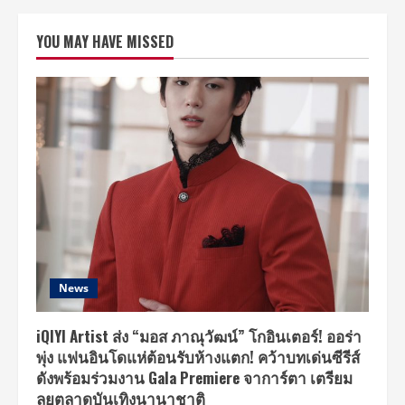
ฟลู
ออส”
สร้าง
YOU MAY HAVE MISSED
ประวัติศาสตร์
หน้า
ใหม่!
ขน
ทัพ
5
ตำนาน
แข้ง
โลก
บุก
ไทย
ใน
“Living
Legends
Football
Festival
2026”
มอบ
โม
เมน
News
ต์
เอ็กซ์
คลู
ซีฟ
iQIYI Artist ส่ง “มอส ภาณุวัฒน์” โกอินเตอร์! ออร่า
ให้
พุ่ง แฟนอินโดแห่ต้อนรับห้างแตก! คว้าบทเด่นซีรีส์
แฟน
บอล
ดังพร้อมร่วมงาน Gala Premiere จาการ์ตา เตรียม
ชาว
ไทย
ลุยตลาดบันเทิงนานาชาติ