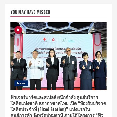
because
of
you
YOU MAY HAVE MISSED
i
shine
ปล่อย
เพลง
ใหม่
กั๊ก
(No-
status
Status)
เพลง
ประกอบ
ซี
รีส์
‘GELBOYS
สถานะ
กั๊ก
ใจ’
ถ่ายทอด
ความ
สัมพันธ์
News
ที่
‘ชัดเจน
ว่า
ไม่
ฟิวเจอร์พาร์คและสเปลล์ ผนึกกำลัง ศูนย์บริการ
ชัดเจน’
โลหิตแห่งชาติ สภากาชาดไทย เปิด “ห้องรับบริจาค
โลหิตประจำที่ (Fixed Station)” แห่งแรกใน
ศูนย์การค้า จังหวัดปทุมธานี ภายใต้โครงการ “ฟิว