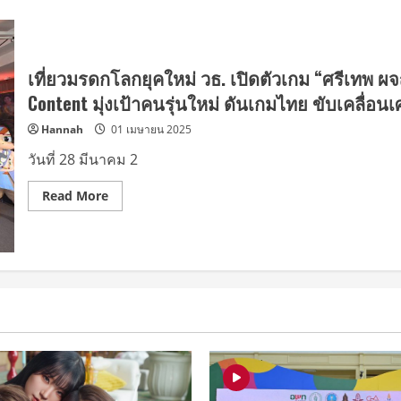
เที่ยวมรดกโลกยุคใหม่ วธ. เปิดตัวเกม “ศรีเทพ 
Content มุ่งเป้าคนรุ่นใหม่ ดันเกมไทย ขับเคลื่
Hannah
01 เมษายน 2025
วันที่ 28 มีนาคม 2
Read
Read More
more
about
เที่ยว
มรดก
โลก
ยุค
ใหม่
วธ.
เปิด
ตัว
เกม
“ศรีเทพ
ผจญ
ภัย”
นำ
มรดก