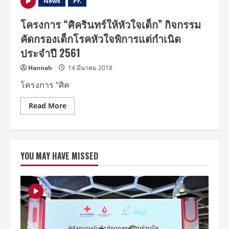
News
Pr.
โครงการ “ศิครินทร์ให้หัวใจเด็ก” กิจกรรม
คัดกรองเด็กโรคหัวใจพิการแต่กำเนิด
ประจำปี 2561
Hannah
14 มีนาคม 2018
โครงการ “ศิค
Read
Read More
more
about
โครงการ
“ศิค
ริ
นทร์
YOU MAY HAVE MISSED
ให้
หัวใจ
เด็ก”
กิจกรรม
คัด
กรอง
เด็ก
โรค
หัวใจ
พิการ
แต่