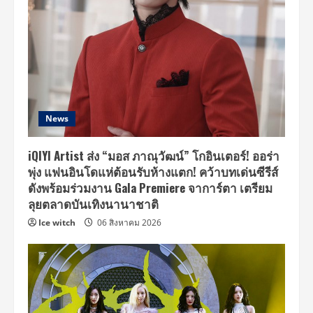
News
iQIYI Artist ส่ง “มอส ภาณุวัฒน์” โกอินเตอร์! ออร่า
พุ่ง แฟนอินโดแห่ต้อนรับห้างแตก! คว้าบทเด่นซีรีส์
ดังพร้อมร่วมงาน Gala Premiere จาการ์ตา เตรียม
ลุยตลาดบันเทิงนานาชาติ
Ice witch
06 สิงหาคม 2026