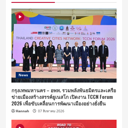
กัน”
ผ่าน
“หาร
2
Talks”
ลด
ใช้
พลังงาน
ด้วย
Sharing
Economy
News
กรุงเทพมหานคร – อพท. รวมพลังพันธมิตรและเครือ
ข่ายเมืองสร้างสรรค์ยูเนสโก เปิดงาน TCCN Forum
2026 เพื่อขับเคลื่อนการพัฒนาเมืองอย่างยั่งยืน
Hannah
07 สิงหาคม 2026