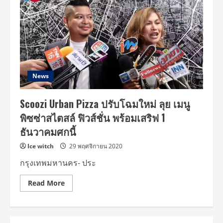
News
Scoozi Urban Pizza ปรับโฉมใหม่ ลุย เมนู
พิซซ่าสไตสล์ ฟิวส์ชั่น พร้อมเสริฟ 1
ธันวาคมศกนี้
Ice witch
29 พฤศจิกายน 2020
กรุงเทพมหานคร- ประ
Read
Read More
more
about
Scoozi
Urban
Pizza