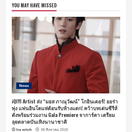
ปรับ
YOU MAY HAVE MISSED
โฉม
ใหม่
ลุย
เมนู
พิซซ่า
ส
ไต
สล์
ฟิวส์
ชั่น
พร้อม
เสริฟ
1
ธันวาคม
ศก
นี้
News
iQIYI Artist ส่ง “มอส ภาณุวัฒน์” โกอินเตอร์! ออร่า
พุ่ง แฟนอินโดแห่ต้อนรับห้างแตก! คว้าบทเด่นซีรีส์
ดังพร้อมร่วมงาน Gala Premiere จาการ์ตา เตรียม
ลุยตลาดบันเทิงนานาชาติ
Ice witch
06 สิงหาคม 2026