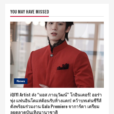
วีร
ยุทธ
ประธาน
YOU MAY HAVE MISSED
กรรมการ
บ.
ไรส์
ดีไซน์
สตู
ดิโอ
คว้า
รางวัล
อัน
ทรง
เกียรติ
“กินรี
ทอง”
มหาชน
ครั้ง
ที่
10
สาขา
ธุรกิจ
ขนาด
News
กลาง
และ
ขนาด
ย่อม
iQIYI Artist ส่ง “มอส ภาณุวัฒน์” โกอินเตอร์! ออร่า
ตัวอย่าง
พุ่ง แฟนอินโดแห่ต้อนรับห้างแตก! คว้าบทเด่นซีรีส์
ดี
เด่น
ดังพร้อมร่วมงาน Gala Premiere จาการ์ตา เตรียม
ลุยตลาดบันเทิงนานาชาติ