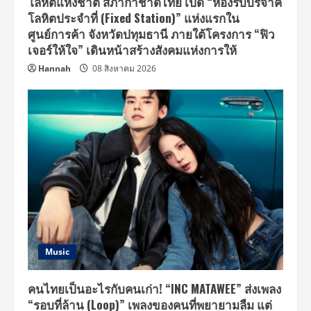
โลหิตแห่งชาติ สภากาชาดไทย เปิด “ห้องรับบริจาค
เซนเตอร์
No.1
โลหิตประจำที่ (Fixed Station)” แห่งแรกใน
ระดับ
ประเทศ
ศูนย์การค้า จังหวัดปทุมธานี ภายใต้โครงการ “ฟิว
ชู
เจอร์ให้ใจ” เดินหน้าสร้างสังคมแห่งการให้
นวัตกรรม
ปกป้อง
Hannah
08 สิงหาคม 2026
ความ
ร้อน
ที่
เหนือ
กว่า
ใคร
ล็อก
เครื่องยนต์
คุณ
ให้
หนุ่ม
ตลอด
การ
ใช้
งาน
Music
คนไทยเป็นอะไรกับคนเก่า! “INC MATAWEE” ส่งเพลง
“รอบที่ล้าน (Loop)” เพลงของคนที่พยายามลืม แต่