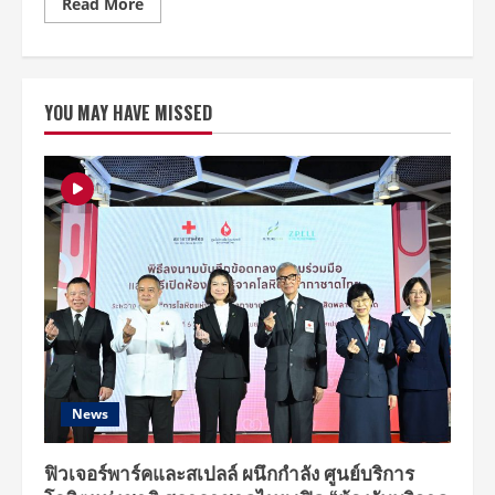
Read
Read More
more
about
สั่น
สะเทือน
ทั่ว
ไทย
YOU MAY HAVE MISSED
!!
น้ำมัน
เครื่อง
PULZAR
สร้าง
ปราก
ฎ
การณ์
รี
แบรนด์
ปรับ
ภาพ
ลักษณ์
ครั้ง
ยิ่ง
ใหญ่
คว้า
”
หนุ่ม
กรร
News
ชัย
–
ลำไย
”
ฟิวเจอร์พาร์คและสเปลล์ ผนึกกำลัง ศูนย์บริการ
พรี