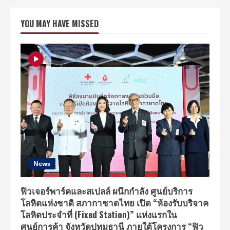
MOA
เตรียม
เฮ!
YOU MAY HAVE MISSED
ต้อนรับ
ความ
สนุก
แสน
น่า
รัก
ของ
“PPULBATU
<FINDING
MOA>
POP-
UP
IN
BANGKOK”
ตั้งแต่
วัน
ที่
10-
23
มิถุนายน
News
2568
ณ
คริสตัล
คอร์ท
ฟิวเจอร์พาร์คและสเปลล์ ผนึกกำลัง ศูนย์บริการ
ชั้น
โลหิตแห่งชาติ สภากาชาดไทย เปิด “ห้องรับบริจาค
2
สยาม
โลหิตประจำที่ (Fixed Station)” แห่งแรกใน
พา
รา
ศูนย์การค้า จังหวัดปทุมธานี ภายใต้โครงการ “ฟิว