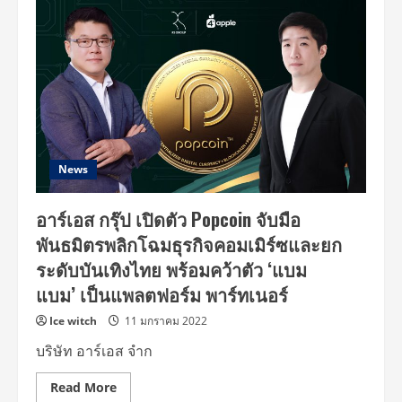
เอส
กรุ๊ป”
คว้า
“แบม
แบม”
นั่ง
แท่น
แพลตฟอร์ม
พาร์
ท
เนอ
ร์
“POPCOIN”
พลิก
News
โฉม
ธุรกิจ
คอม
อาร์เอส กรุ๊ป เปิดตัว Popcoin จับมือ
เมิร์ซ
และ
พันธมิตรพลิกโฉมธุรกิจคอมเมิร์ซและยก
ยก
ระดับ
ระดับบันเทิงไทย พร้อมคว้าตัว ‘แบม
บันเทิง
ไทย
แบม’ เป็นแพลตฟอร์ม พาร์ทเนอร์
Ice witch
11 มกราคม 2022
บริษัท อาร์เอส จำก
Read
Read More
more