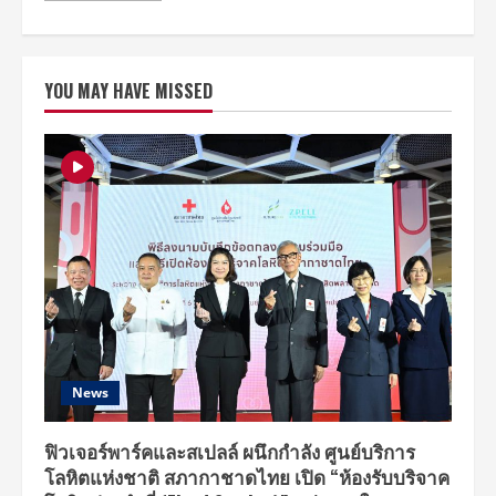
about
อาร์
เอส
กรุ๊ป
เปิด
YOU MAY HAVE MISSED
ตัว Popcoin
จับ
มือ
พันธมิตร
พลิก
โฉม
ธุรกิจ
คอม
เมิร์ซ
และ
ยก
ระดับ
บันเทิง
ไทย
พร้อม
คว้า
ตัว ‘แบม
แบม’ เป็น
แพลตฟอร์ม
พาร์
News
ท
เนอ
ร์
ฟิวเจอร์พาร์คและสเปลล์ ผนึกกำลัง ศูนย์บริการ
โลหิตแห่งชาติ สภากาชาดไทย เปิด “ห้องรับบริจาค