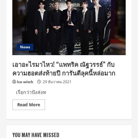
News
เอาอะไรมาไหว! “แพทริค ณัฐวรรธ์” กับ
ความฮอตส่งท้ายปี การันตีลุคนี้หล่อมาก
Ice witch
29 ธันวาคม 2021
เรียกว่าปังส่งท
Read
Read More
more
about
เอา
อะไร
มา
ไหว!
YOU MAY HAVE MISSED
“แพ