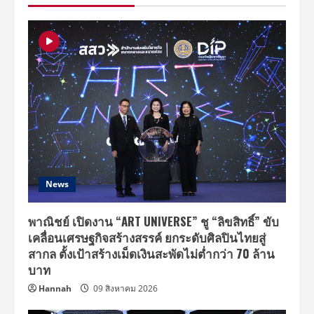
ทริค
ณัฐ
วรรธ์”
กับ
ความ
ฮอต
ส่ง
ท้าย
ปี
กา
รัน
ตี
ลุ
คนี้
หล่อ
มาก
News
พาณิชย์ เปิดงาน “ART UNIVERSE” ชู “ลิขสิทธิ์” ขับ
เคลื่อนเศรษฐกิจสร้างสรรค์ ยกระดับศิลปินไทยสู่
สากล ตั้งเป้าสร้างเม็ดเงินสะพัดไม่ต่ำกว่า 70 ล้าน
บาท
Hannah
09 สิงหาคม 2026