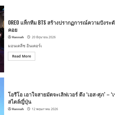
OREO แท็กทีม BTS สร้างปรากฏการณ์ความปังระดับโลก
คอย
Hannah
20 มิถุนายน 2026
มอนเดลีซ อินเตอร์เ
Read
Read More
more
about
OREO
แท็ก
ทีม
BTS
สร้าง
ปรากฏการณ์
ความ
ปัง
โอรีโอ เอาใจสายมัตจะเลิฟเวอร์ ดึง ‘เอส-ศุภ’ – ‘
ระดับ
โลก
สไตล์ญี่ปุ่น
เปิด
ตัว
Hannah
12 พฤษภาคม 2026
คุกกี้
ลิ