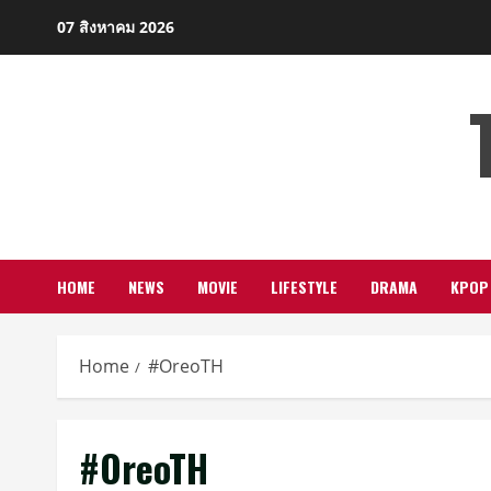
Skip
07 สิงหาคม 2026
to
content
HOME
NEWS
MOVIE
LIFESTYLE
DRAMA
KPOP
Home
#OreoTH
#OreoTH