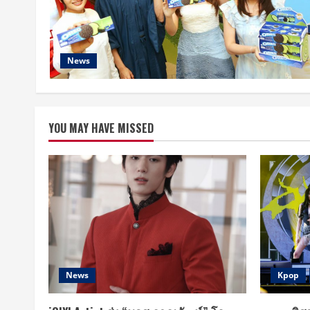
News
YOU MAY HAVE MISSED
News
Kpop