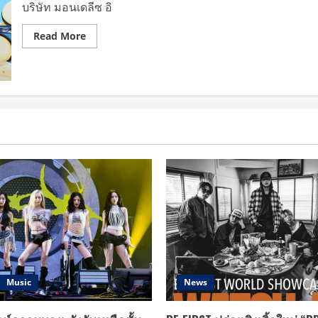
มิ
บริษัท มอนเดลีซ อิ
เต็ด
เอ
ดิชั่น
Read
Read More
ที่
more
ทุก
about
คน
โอ
รอ
รีโอ
คอย
เอาใจ
สา
ยมัต
จะ
เลิฟ
เวอร์
ดึง
‘เอส-
ศุภ’
–
‘เชฟ
เค
อร์’
รังสรรค์
เมนู
พิเศษ
เสิร์ฟ
ความ
อร่อย
สไตล์
Music
News
ญี่ปุ่น