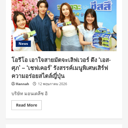
News
โอรีโอ เอาใจสายมัตจะเลิฟเวอร์ ดึง ‘เอส-
ศุภ’ – ‘เชฟเคอร์’ รังสรรค์เมนูพิเศษเสิร์ฟ
ความอร่อยสไตล์ญี่ปุ่น
Hannah
12 พฤษภาคม 2026
บริษัท มอนเดลีซ อิ
Read
Read More
more
about
โอ
รีโอ
เอาใจ