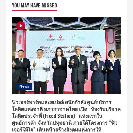
สา
YOU MAY HAVE MISSED
ยมัต
จะ
เลิฟ
เวอร์
ดึง
‘เอส-
ศุภ’
–
‘เชฟ
เค
อร์’
รังสรรค์
เมนู
พิเศษ
เสิร์ฟ
ความ
อร่อย
สไตล์
ญี่ปุ่น
News
ฟิวเจอร์พาร์คและสเปลล์ ผนึกกำลัง ศูนย์บริการ
โลหิตแห่งชาติ สภากาชาดไทย เปิด “ห้องรับบริจาค
โลหิตประจำที่ (Fixed Station)” แห่งแรกใน
ศูนย์การค้า จังหวัดปทุมธานี ภายใต้โครงการ “ฟิว
เจอร์ให้ใจ” เดินหน้าสร้างสังคมแห่งการให้