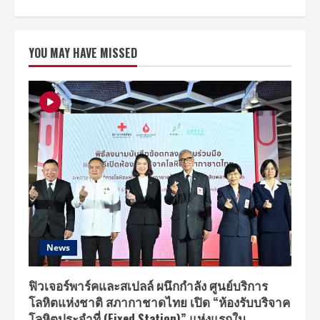
about
นิปปอน
เพนต์
โชว์
นวัตกรรม
YOU MAY HAVE MISSED
“Nippon
Paint
InnoSolution
2020”
งาน
แสดง
นวัตกรรม
ระบบ
สี
คุณภาพ
สูง
มุ่ง
ยก
ระดับ
การ
ทำงาน
แบบ
มือ
อาชีพ
ผ่าน
News
Professional
Series
พร้อม
พันธมิตร
ฟิวเจอร์พาร์คและสเปลล์ ผนึกกำลัง ศูนย์บริการ
ระดับ
โลหิตแห่งชาติ สภากาชาดไทย เปิด “ห้องรับบริจาค
โลก
โลหิตประจำที่ (Fixed Station)” แห่งแรกใน