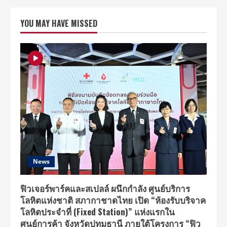
Asset
เปิด
ตัว
YOU MAY HAVE MISSED
โครงการ
ทาวน์
โฮม
สุด
หรู
“แมท
เท
อร์
งามวงศ์วาน”
ดึง
“สกาย
–
นานิ”
เปิด
ประสบการณ์
บ้าน
ตอบ
โจทย์
ไลฟ์
สไตล์
News
คน
รุ่น
ใหม่
ฟิวเจอร์พาร์คและสเปลล์ ผนึกกำลัง ศูนย์บริการ
โลหิตแห่งชาติ สภากาชาดไทย เปิด “ห้องรับบริจาค
โลหิตประจำที่ (Fixed Station)” แห่งแรกใน
ศูนย์การค้า จังหวัดปทุมธานี ภายใต้โครงการ “ฟิว