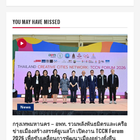
“มา
ชิ
โฮะ”
ส่ง
YOU MAY HAVE MISSED
คลิป
ตรง
ถึง
ไทย
โคล
เวอร์
“เรา
ก็
จะ
ได้
เจอ
กัน”
ใน
งาน
MASHIHO
PRESENTS
,
1st
FAN
MEETING
News
4
MY
CLOVERS
IN
กรุงเทพมหานคร – อพท. รวมพลังพันธมิตรและเครือ
BANGKOK
ข่ายเมืองสร้างสรรค์ยูเนสโก เปิดงาน TCCN Forum
28
กันยายน
2026 เพื่อขับเคลื่อนการพัฒนาเมืองอย่างยั่งยืน
นี้