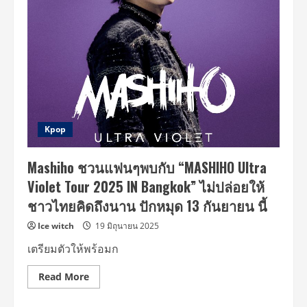
ชิ
โฮะ”
จัด
เต็ม
ทุก
ความ
ฟิน
ไทย
โคล
เวอร์
หอบ
ความ
สุข
กลับ
Kpop
บ้าน
แบบ
ล้น
Mashiho ชวนแฟนๆพบกับ “MASHIHO Ultra
ใจ
ใน
Violet Tour 2025 IN Bangkok” ไม่ปล่อยให้
“MASHIHO
ULTRA
ชาวไทยคิดถึงนาน ปักหมุด 13 กันยายน นี้
VIOLET
TOUR
2025
Ice witch
19 มิถุนายน 2025
IN
BANGKOK”
เตรียมตัวให้พร้อมก
Read
Read More
more
about
Mashiho