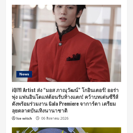
News
iQIYI Artist ส่ง “มอส ภาณุวัฒน์” โกอินเตอร์! ออร่า
พุ่ง แฟนอินโดแห่ต้อนรับห้างแตก! คว้าบทเด่นซีรีส์
ดังพร้อมร่วมงาน Gala Premiere จาการ์ตา เตรียม
ลุยตลาดบันเทิงนานาชาติ
Ice witch
06 สิงหาคม 2026