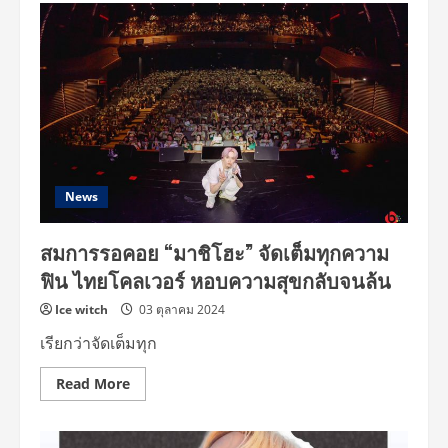
ชวน
แฟนๆ
พบ
กับ
“MASHIHO
Ultra
Violet
Tour
2025
IN
Bangkok”
ไม่
ปล่อย
ให้
News
ชาว
ไทย
คิดถึง
สมการรอคอย “มาชิโฮะ” จัดเต็มทุกความ
นาน
ปัก
ฟิน ไทยโคลเวอร์ หอบความสุขกลับจนล้น
หมุด
13
กันยายน
Ice witch
03 ตุลาคม 2024
นี้
เรียกว่าจัดเต็มทุก
Read
Read More
more
about
สมการ
รอ