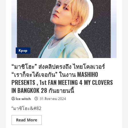
คอย
“มา
ชิ
โฮะ”
จัด
เต็ม
ทุก
ความ
ฟิน
ไทย
โคล
เวอร์
หอบ
Kpop
ความ
สุข
กลับ
“มาชิโฮะ” ส่งคลิปตรงถึง ไทยโคลเวอร์
จน
ล้น
“เราก็จะได้เจอกัน” ในงาน MASHIHO
PRESENTS , 1st FAN MEETING 4 MY CLOVERS
IN BANGKOK 28 กันยายนนี้
Ice witch
31 สิงหาคม 2024
“มาชิโฮะ&#82
Read
Read More
more
about