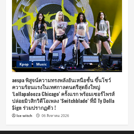
Kpop
Music
aespa พิสูจน์ความทรงพลังอันเหนือชั้น ขึ้นโชว์
ความร้อนแรงในเทศกาลดนตรีสุดยิ่งใหญ่
‘Lollapalooza Chicago’ ครั้งแรก พร้อมเซอร์ไพรส์
ปล่อยมิวสิกวิดีโอเพลง ‘Switchblade’ ที่มี Ty Dolla
$ign ร่วมปรากฏตัว !
Ice witch
06 สิงหาคม 2026