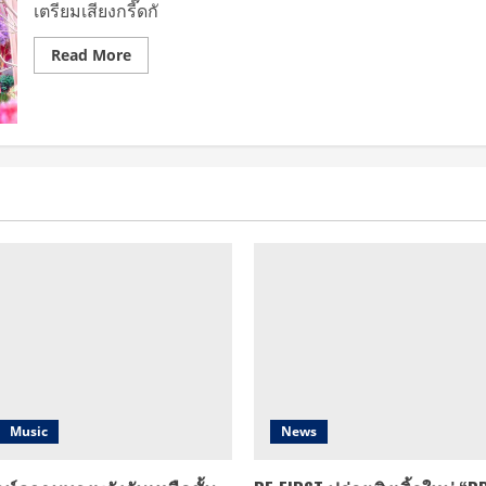
นเบค
เตรียมเสียงกรี๊ดกั
กี้”
กับ
งาน
Read
Read More
LOVE
more
OVERLOAD
about
:
“ฟรีน
FREENBECKY
เบ็ค
1st
กี้”
FANMEETING
ชวน
IN
ไป
BANGKOK
สนุก
สุด
ฟิน
ใน
งาน
LOVE
OVERLOAD
:
FREENBECKY
1st
FANMEETING
IN
BANGKOK
Music
News