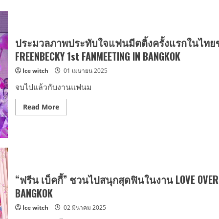
ประมวลภาพประทับใจแฟนมีตติ้งครั้งแรกในไทยของ
FREENBECKY 1st FANMEETING IN BANGKOK
Ice witch
01 เมษายน 2025
จบไปแล้วกับงานแฟนม
Read
Read More
more
about
ประมวล
ภาพ
ประทับ
ใจ
แฟน
มี
ต
ติ้ง
“ฟรีน เบ็คกี้” ชวนไปสนุกสุดฟินในงาน LOVE OVER
ครั้ง
แรก
BANGKOK
ใน
ไทย
Ice witch
02 มีนาคม 2025
ของ
“ฟรี