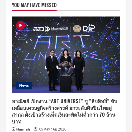
กต์
YOU MAY HAVE MISSED
สุด
ปัง
รับ
วัน
เกิด“ซง
จุ
งกิ”
แฟน
คลับ
ชาว
ไทย
ไม่
แพ้
ชาติ
ใด
ใน
โลก!
News
พาณิชย์ เปิดงาน “ART UNIVERSE” ชู “ลิขสิทธิ์” ขับ
เคลื่อนเศรษฐกิจสร้างสรรค์ ยกระดับศิลปินไทยสู่
สากล ตั้งเป้าสร้างเม็ดเงินสะพัดไม่ต่ำกว่า 70 ล้าน
บาท
Hannah
09 สิงหาคม 2026