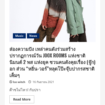
Music
News
ส่องความปัง เหล่าคนดังร่วมสร้าง
ปรากฏการณ์วัน JOOX ROOMS แห่งชาติ
นิมนต์ 2 พส แห่งยุค ชวนคนดังคุยเรื่อง (จู๊ก)
อก ส่วน “หยิ่น-วอร์”หลุดโป๊ะจุ๊บปากรสชาติ
เค็มๆ
Ice witch
16 กันยายน 2021
ต๊าซไม่ไหว! กับปรา
Read
Read More
more