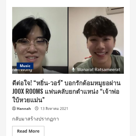
about
ส่อง
ความ
ปัง
เหล่า
คน
ดัง
ร่วม
สร้าง
ปรากฏการณ์
วัน
JOOX
ROOMS
แห่ง
ชาติ
นิมนต์
Music
2
พส
แห่ง
ดีต่อใจ! “หยิ่น-วอร์” บอกรักด้อมหมูยอผ่าน
ยุค
ชวน
JOOX ROOMS แฟนคลับยกตำแหน่ง “เจ้าพ่อ
คน
ดัง
ใบ้หวยแม่น”
คุย
เรื่อง
(จู๊ก)
Hannah
13 สิงหาคม 2021
อก
ส่วน
กลับมาสร้างปรากฏกา
“หยิ่น-
วอร์”หลุด
โป๊ะ
Read
Read More
จุ๊บ
more