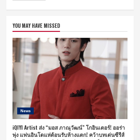
ปาก
about
รส
ดี
ชา
ต่อ
ติ
ใจ!
เค็มๆ
“หยิ่น-
YOU MAY HAVE MISSED
วอร์”
บอก
รัก
ด้อม
หมูยอ
ผ่าน
JOOX
ROOMS
แฟน
คลับ
ยก
ตำแหน่ง
“เจ้า
พ่อ
ใบ้
หวย
แม่น”
News
iQIYI Artist ส่ง “มอส ภาณุวัฒน์” โกอินเตอร์! ออร่า
พุ่ง แฟนอินโดแห่ต้อนรับห้างแตก! คว้าบทเด่นซีรีส์