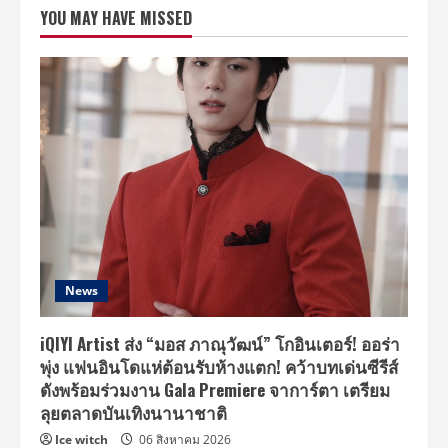
จัด
YOU MAY HAVE MISSED
งาน
แถลง
ข่าว
JAPAN
EXPO
THAILAND
2022
ครั้ง
ที่
7
มหกรรม
ญี่ปุ่น
ที่
ยิ่ง
ใหญ่
ที่สุด
ใน
ไทย
และ
เอเชีย
News
iQIYI Artist ส่ง “มอส ภาณุวัฒน์” โกอินเตอร์! ออร่า
พุ่ง แฟนอินโดแห่ต้อนรับห้างแตก! คว้าบทเด่นซีรีส์
ดังพร้อมร่วมงาน Gala Premiere จาการ์ตา เตรียม
ลุยตลาดบันเทิงนานาชาติ
Ice witch
06 สิงหาคม 2026