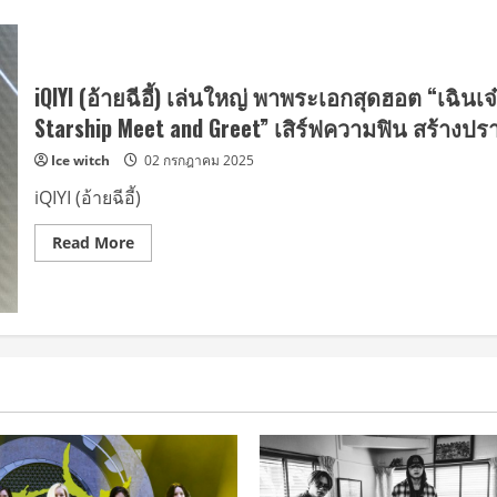
iQIYI (อ้ายฉีอี้) เล่นใหญ่ พาพระเอกสุดฮอต “เฉินเจ
Starship Meet and Greet” เสิร์ฟความฟิน สร้าง
Ice witch
02 กรกฎาคม 2025
iQIYI (อ้ายฉีอี้)
Read
Read More
more
about
iQIYI
(อ้าย
ฉี
อี้)
เล่น
ใหญ่
พา
พระเอก
สุด
ฮอต
“เฉิน
เจ๋อ
หย่วน”
บิน