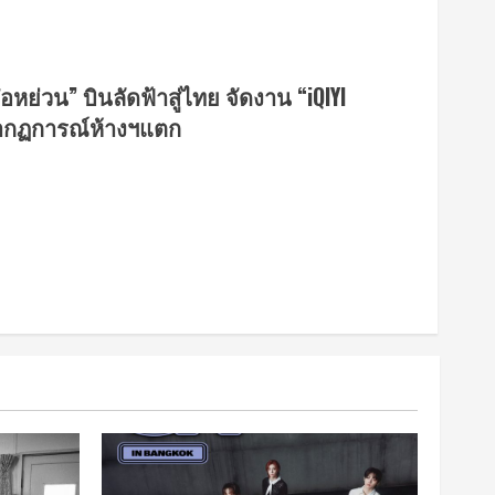
๋อหย่วน” บินลัดฟ้าสู่ไทย จัดงาน “iQIYI
ปรากฏการณ์ห้างฯแตก