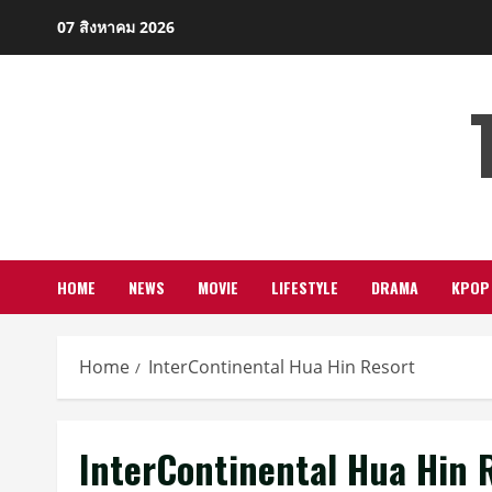
Skip
07 สิงหาคม 2026
to
content
HOME
NEWS
MOVIE
LIFESTYLE
DRAMA
KPOP
Home
InterContinental Hua Hin Resort
InterContinental Hua Hin 