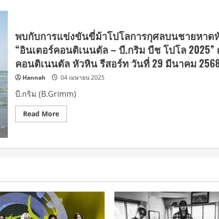
พบกับการแข่งขันขี่ม้าโปโลการกุศลบนชายหาดหัวหิ
“อินเตอร์คอนติเนนตัล – บี.กริม บีช โปโล 2025”
คอนติเนนตัล หัวหิน รีสอร์ท วันที่ 29 มีนาคม 256
Hannah
04 เมษายน 2025
บี.กริม (B.Grimm)
Read
Read More
more
about
พบ
กับ
การ
แข่งขัน
ขี่
ม้า
โปโล
การ
กุศล
บน
ชายหาด
หัวหิน
ที่