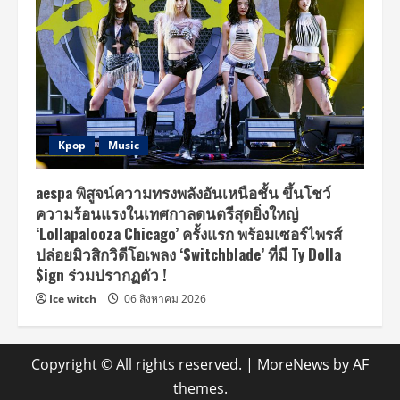
Kpop
Music
aespa พิสูจน์ความทรงพลังอันเหนือชั้น ขึ้นโชว์
ความร้อนแรงในเทศกาลดนตรีสุดยิ่งใหญ่
‘Lollapalooza Chicago’ ครั้งแรก พร้อมเซอร์ไพรส์
ปล่อยมิวสิกวิดีโอเพลง ‘Switchblade’ ที่มี Ty Dolla
$ign ร่วมปรากฏตัว !
Ice witch
06 สิงหาคม 2026
Copyright © All rights reserved.
|
MoreNews
by AF
themes.