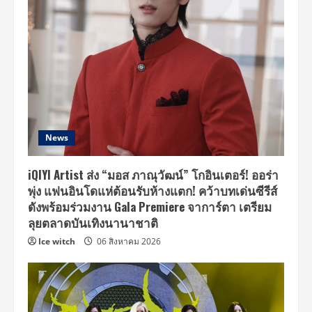
News
iQIYI Artist ส่ง “มอส ภาณุวัฒน์” โกอินเตอร์! ออร่า
พุ่ง แฟนอินโดแห่ต้อนรับห้างแตก! คว้าบทเด่นซีรีส์
ดังพร้อมร่วมงาน Gala Premiere จาการ์ตา เตรียม
ลุยตลาดบันเทิงนานาชาติ
Ice witch
06 สิงหาคม 2026