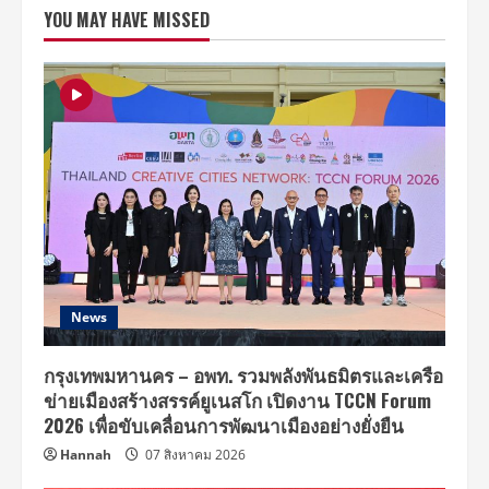
จัด
YOU MAY HAVE MISSED
งาน
IMCAS
Asia
2025
ยิ่ง
ใหญ่
ยก
ระดับ
Soft
Power
ด้าน
เวชศาสตร์
ความ
งาม
สู่
เวที
โลก
News
กรุงเทพมหานคร – อพท. รวมพลังพันธมิตรและเครือ
ข่ายเมืองสร้างสรรค์ยูเนสโก เปิดงาน TCCN Forum
2026 เพื่อขับเคลื่อนการพัฒนาเมืองอย่างยั่งยืน
Hannah
07 สิงหาคม 2026