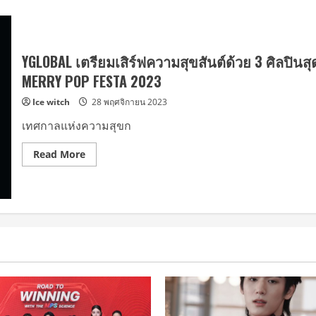
YGLOBAL เตรียมเสิร์ฟความสุขสันต์ด้วย 3 ศิลปิ
MERRY POP FESTA 2023
Ice witch
28 พฤศจิกายน 2023
เทศกาลแห่งความสุขก
Read
Read More
more
about
YGLOBAL
เตรียม
เสิร์ฟ
ความ
สุขสันต์
ด้วย
3
ศิลปิน
สุด
ฮอต
ต้อนรับ
เท
ศกาลค
ริ