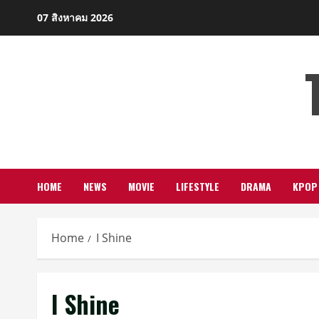
Skip
07 สิงหาคม 2026
to
content
HOME
NEWS
MOVIE
LIFESTYLE
DRAMA
KPOP
Home
I Shine
I Shine