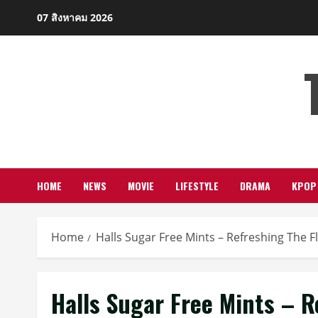
Skip
07 สิงหาคม 2026
to
content
HOME
NEWS
MOVIE
LIFESTYLE
DRAMA
KPOP
Home
Halls Sugar Free Mints – Refreshing The F
Halls Sugar Free Mints – R