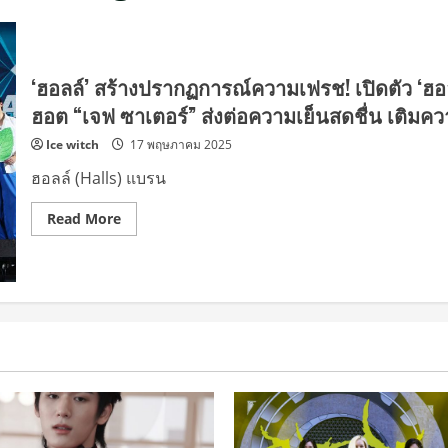
‘ฮอลล์’ สร้างปรากฏการณ์ความเฟรช! เปิดตัว ‘ฮอลล์
ฮอต “เจฟ ซาเตอร์” ส่งต่อความเย็นสดชื่น เติมคว
Ice witch
17 พฤษภาคม 2025
ฮอลล์ (Halls) แบรน
Read
Read More
more
about
‘ฮอลล์’
สร้าง
ปรากฏการณ์
ความ
เฟรช!
เปิด
ตัว
‘ฮอลล์
ชู
การ์
ฟรี
มินต์’
พร้อม
ดึง