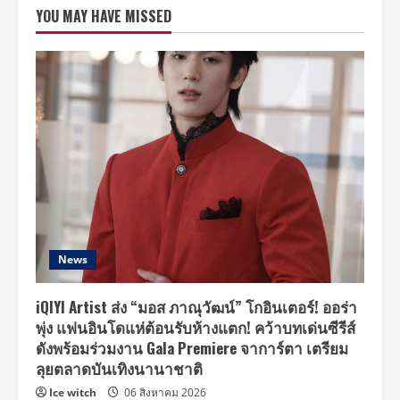
คณา
YOU MAY HAVE MISSED
วุฒิ”
หนึ่ง
เดียว
เข้า
ร่วม
บิ๊ก
แคมเปญ
ของ
Gucci
Men’s
Fall
&
Winter
2024
กับ
นิตยสาร
ดัง
ระดับ
โลก
News
iQIYI Artist ส่ง “มอส ภาณุวัฒน์” โกอินเตอร์! ออร่า
พุ่ง แฟนอินโดแห่ต้อนรับห้างแตก! คว้าบทเด่นซีรีส์
ดังพร้อมร่วมงาน Gala Premiere จาการ์ตา เตรียม
ลุยตลาดบันเทิงนานาชาติ
Ice witch
06 สิงหาคม 2026