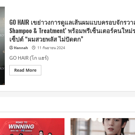
GO HAIR เขย่าวงการดูแลเส้นผมแบบครอบจักรวาล เป
Shampoo & Treatment’ พร้อมพรีเซ็นเตอร์คนใหม
เซ็ปต์ “ผมสวยพลัส ไม่ปัดตก”
Hannah
11 กันยายน 2024
GO HAIR (โก แฮร์)
Read
Read More
more
about
GO
HAIR
เขย่า
วงการ
ดูแล
เส้นผม
แบบ
ครอบ
จักรวาล
เปิด
ตัว
โปรดักซ์
ใหม่