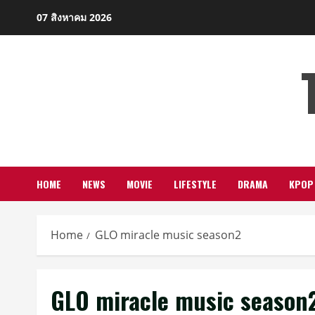
Skip
07 สิงหาคม 2026
to
content
HOME
NEWS
MOVIE
LIFESTYLE
DRAMA
KPOP
Home
GLO miracle music season2
GLO miracle music season