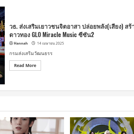
วธ. ส่งเสริมเยาวชนจิตอาสา ปล่อยพลัง(เสียง) ส
ดาวทอง GLO Miracle Music ซีซัน2
Hannah
14 เมษายน 2025
กรมส่งเสริมวัฒนธรร
Read
Read More
more
about
วธ.
ส่ง
เสริม
เยาวชน
จิต
อาสา
ปล่อย
พลัง(เสียง)
สร้างสรรค์
ช่อง7HD
สาน
ต่อ
โครงการ
ชุม