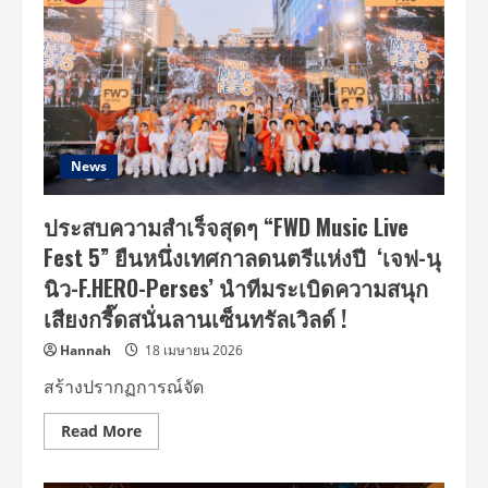
News
ประสบความสำเร็จสุดๆ “FWD Music Live
Fest 5” ยืนหนึ่งเทศกาลดนตรีแห่งปี ‘เจฟ-นุ
นิว-F.HERO-Perses’ นำทีมระเบิดความสนุก
เสียงกรี๊ดสนั่นลานเซ็นทรัลเวิลด์ !
Hannah
18 เมษายน 2026
สร้างปรากฏการณ์จัด
Read
Read More
more
about
ประสบ