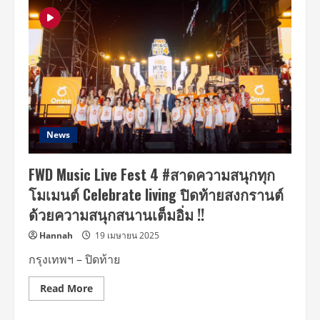
ความ
สำเร็จ
สุดๆ
“FWD
Music
Live
Fest
5”
ยืน
หนึ่ง
เทศกาล
ดนตรี
แห่ง
ปี
News
‘เจฟ-
นุ
นิว-
FWD Music Live Fest 4 #สาดความสนุกทุก
F.HERO-
Perses’
โมเมนต์ Celebrate living ปิดท้ายสงกรานต์
นำ
ทีม
ด้วยความสนุกสนานเต็มอิ่ม !!
ระเบิด
ความ
สนุก
Hannah
19 เมษายน 2025
เสียง
กรี๊ด
กรุงเทพฯ – ปิดท้าย
สนั่น
ลาน
เซ็นทรัล
Read
Read More
เวิลด์
more
!
about
FWD