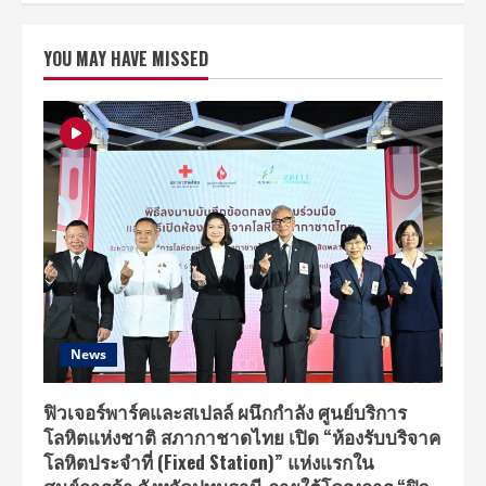
Music
Live
Fest
YOU MAY HAVE MISSED
4
#สาด
ความ
สนุก
ทุก
โมเมนต์
Celebrate
living
ปิด
ท้าย
สงกรานต์
ด้วย
ความ
สนุกสนาน
เต็ม
อิ่ม
!!
News
ฟิวเจอร์พาร์คและสเปลล์ ผนึกกำลัง ศูนย์บริการ
โลหิตแห่งชาติ สภากาชาดไทย เปิด “ห้องรับบริจาค
โลหิตประจำที่ (Fixed Station)” แห่งแรกใน