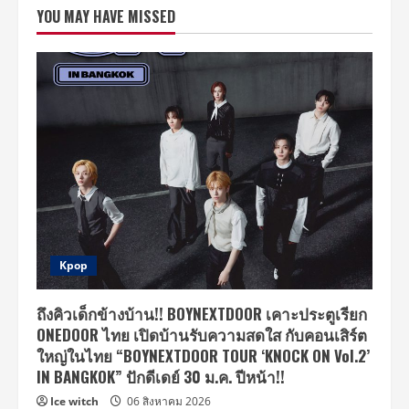
นางเอก
YOU MAY HAVE MISSED
สาว
ขึ้น
แท่น
ผู้
บริหาร
ปั้น
แบรนด์
เครื่อง
สำอาง
“Fleen
Beauty”
เมคอัพXสกิน
แคร์
อัป
สวย
ตั้งแต่
ขั้น
ตอน
แรก!
Kpop
ถึงคิวเด็กข้างบ้าน!! BOYNEXTDOOR เคาะประตูเรียก
ONEDOOR ไทย เปิดบ้านรับความสดใส กับคอนเสิร์ต
ใหญ่ในไทย “BOYNEXTDOOR TOUR ‘KNOCK ON Vol.2’
IN BANGKOK” ปักดีเดย์ 30 ม.ค. ปีหน้า!!
Ice witch
06 สิงหาคม 2026