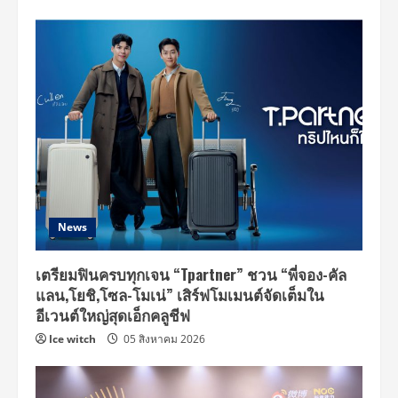
News
เตรียมฟินครบทุกเจน “Tpartner” ชวน “พี่จอง-คัล
แลน,โยชิ,โซล-โมเน่” เสิร์ฟโมเมนต์จัดเต็มใน
อีเวนต์ใหญ่สุดเอ็กคลูชีฟ
Ice witch
05 สิงหาคม 2026