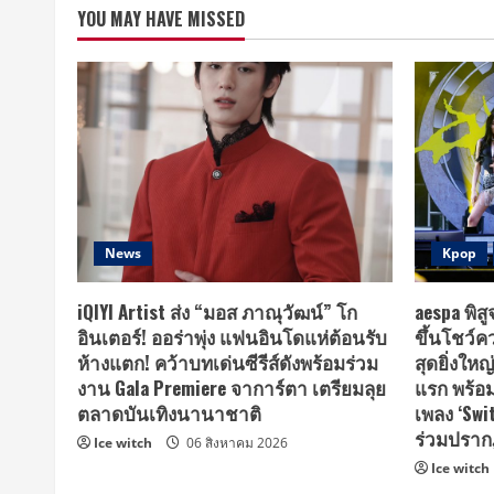
YOU MAY HAVE MISSED
News
Kpop
iQIYI Artist ส่ง “มอส ภาณุวัฒน์” โก
aespa พิส
อินเตอร์! ออร่าพุ่ง แฟนอินโดแห่ต้อนรับ
ขึ้นโชว์
ห้างแตก! คว้าบทเด่นซีรีส์ดังพร้อมร่วม
สุดยิ่งใหญ
งาน Gala Premiere จาการ์ตา เตรียมลุย
แรก พร้อม
ตลาดบันเทิงนานาชาติ
เพลง ‘Swit
ร่วมปรากฏ
Ice witch
06 สิงหาคม 2026
Ice witch