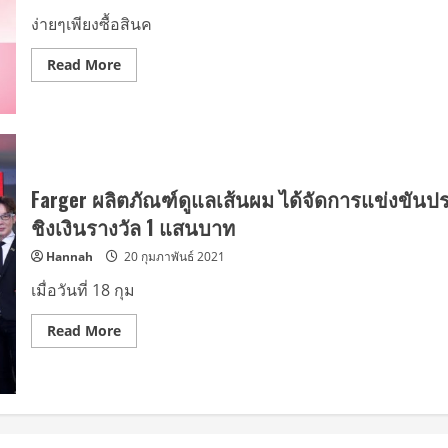
ก้าว
สู่
ง่ายๆเพียงซื้อสินค
ยุค
ใหม่
ของ
Read
Read More
การ
more
ทำ
about
สี
FARGER
ผม
กลับ
แฟชั่น
มา
อีก
ครั้ง
ให้
เหล่า
Farger ผลิตภัณฑ์ดูแลเส้นผม ได้จัดการแข่งขันป
ที่รัก
ขา
ชิงเงินรางวัล 1 แสนบาท
มา
มี้ฮัน
Hannah
20 กุมภาพันธ์ 2021
นี่
และ
แฟน
เมื่อวันที่ 18 กุม
จ๋า
ได้ใจ
ฟู
Read
Read More
กัน
more
อีก
about
ครั้ง
Farger
คว้า
ผลิตภัณฑ์
ตัว
ดูแล
2
เส้นผม
สาว
ได้
สุด
จัดการ