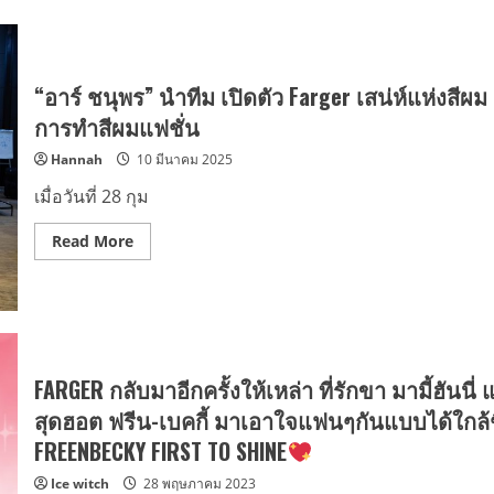
“อาร์ ชนุพร” นำทีม เปิดตัว Farger เสน่ห์แห่งสีผม “𝐇𝐚𝐢𝐫 
การทำสีผมแฟชั่น
Hannah
10 มีนาคม 2025
เมื่อวันที่ 28 กุม
Read
Read More
more
about
“อาร์
ชนุ
พร”
นำ
ทีม
เปิด
ตัว
FARGER กลับมาอีกครั้งให้เหล่า ที่รักขา มามี้ฮันนี่
Farger
เสน่ห์
สุดฮอต ฟรีน-เบคกี้ มาเอาใจแฟนๆกันแบบได้ใกล้
แห่ง
สีผม
FREENBECKY FIRST TO SHINE
“𝐇𝐚𝐢𝐫
𝐏𝐞𝐫𝐟𝐞𝐜𝐭𝐢𝐨𝐧
Ice witch
28 พฤษภาคม 2023
𝐒𝐞𝐫𝐢𝐞𝐬”