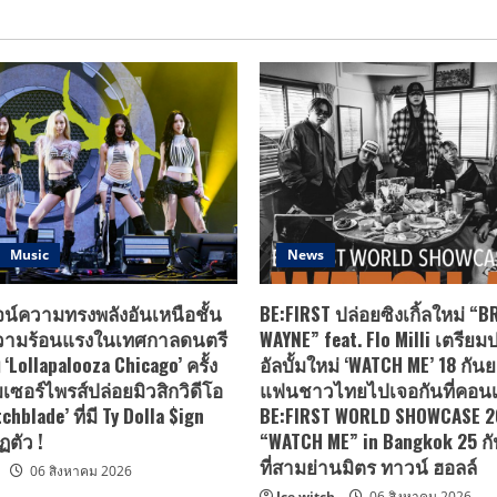
ฮอต
แข่งขัน
ฟรีน-
ประกวด
เบค
ทำ
กี้
สีผม
มา
“ฟาร์
เอา
เกอร์
ใจ
ผม
แฟนๆ
สวย
กัน
เปลี่ยน
แบบ
ชีวิต”
ได้
ชิง
ใกล้
เงิน
ชิด
รางวัล
แบบ
1
สุด
แสน
ฟิ
บาท
Music
News
นกับ
2สาว
ใน
กิจกรรม
ูจน์ความทรงพลังอันเหนือชั้น
BE:FIRST ปล่อยซิงเกิ้ลใหม่ “
FARGER
X
ความร้อนแรงในเทศกาลดนตรี
WAYNE” feat. Flo Milli เตรียมป
FREENBECKY
่ ‘Lollapalooza Chicago’ ครั้ง
อัลบั้มใหม่ ‘WATCH ME’ 18 กัน
FIRST
TO
เซอร์ไพรส์ปล่อยมิวสิกวิดีโอ
แฟนชาวไทยไปเจอกันที่คอนเส
SHINE
chblade’ ที่มี Ty Dolla $ign
BE:FIRST WORLD SHOWCASE 
ตัว !
“WATCH ME” in Bangkok 25 กั
ที่สามย่านมิตร ทาวน์ ฮอลล์
06 สิงหาคม 2026
Ice witch
06 สิงหาคม 2026