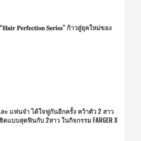
𝐏𝐞𝐫𝐟𝐞𝐜𝐭𝐢𝐨𝐧 𝐒𝐞𝐫𝐢𝐞𝐬” ก้าวสู่ยุคใหม่ของ
 และ แฟนจ๋า ได้ใจฟูกันอีกครั้ง คว้าตัว 2 สาว
ชิดแบบสุดฟินกับ 2สาว ในกิจกรรม FARGER X