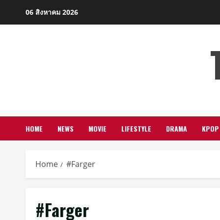
Skip
06 สิงหาคม 2026
to
content
HOME
NEWS
MOVIE
LIFESTYLE
DRAMA
KPOP
Home
#Farger
#Farger