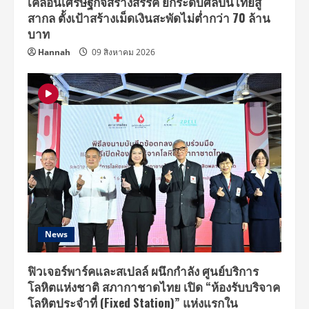
เคลื่อนเศรษฐกิจสร้างสรรค์ ยกระดับศิลปินไทยสู่
กว่า
40
สากล ตั้งเป้าสร้างเม็ดเงินสะพัดไม่ต่ำกว่า 70 ล้าน
แบบ
พร้อม
บาท
ดึง
ตัว
Hannah
09 สิงหาคม 2026
‘อิง
ฟ้า
วราหะ’
นั่ง
แท่น
HONOR’s
Friend
ต่อ
เนื่อง
เป็น
ปี
ที่
สอง
News
ฟิวเจอร์พาร์คและสเปลล์ ผนึกกำลัง ศูนย์บริการ
โลหิตแห่งชาติ สภากาชาดไทย เปิด “ห้องรับบริจาค
โลหิตประจำที่ (Fixed Station)” แห่งแรกใน