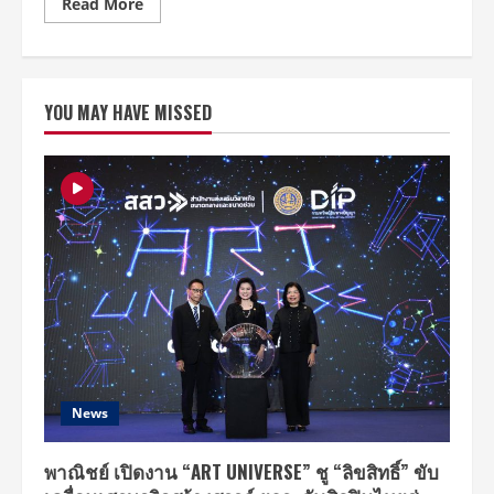
Read
Read More
more
about
เปิด
ตัว
HONOR
400
YOU MAY HAVE MISSED
Series
สมา
ร์ต
โฟน
เรือ
ธง
เริ่ม
ต้น
แห่ง
ยุค
AI
พร้อม
การ
ถ่าย
ภาพ
ด้วย
กล้อง
200MP
Advance
AI
News
และ
ฟีเจอร์
AI
สุด
พาณิชย์ เปิดงาน “ART UNIVERSE” ชู “ลิขสิทธิ์” ขับ
อัจฉริยะ