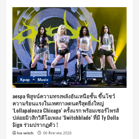
Kpop
Music
aespa พิสูจน์ความทรงพลังอันเหนือชั้น ขึ้นโชว์
ความร้อนแรงในเทศกาลดนตรีสุดยิ่งใหญ่
‘Lollapalooza Chicago’ ครั้งแรก พร้อมเซอร์ไพรส์
ปล่อยมิวสิกวิดีโอเพลง ‘Switchblade’ ที่มี Ty Dolla
$ign ร่วมปรากฏตัว !
Ice witch
06 สิงหาคม 2026