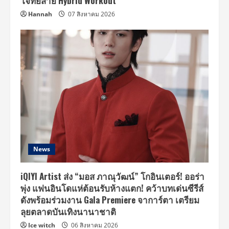
โจทย์สาย Hybrid Workout
Hannah
07 สิงหาคม 2026
News
iQIYI Artist ส่ง “มอส ภาณุวัฒน์” โกอินเตอร์! ออร่า
พุ่ง แฟนอินโดแห่ต้อนรับห้างแตก! คว้าบทเด่นซีรีส์
ดังพร้อมร่วมงาน Gala Premiere จาการ์ตา เตรียม
ลุยตลาดบันเทิงนานาชาติ
Ice witch
06 สิงหาคม 2026