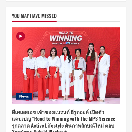
แชน
ดา
วิส”
YOU MAY HAVE MISSED
ดีไซเนอร์
ชื่อ
ดัง
จัด
งาน
เปิด
ตัว
“dkids”
กลุ่ม
เด็ก
และ
เยาวชน
แห่ง
ปี
2018
ที่
จะ
ก้าว
เข้า
สู่
News
วงการ
บันเทิง
แบบ
มาตรฐาน
ดีเคเอสเอช เจ้าของแบรนด์ ฮีรูดอยด์ เปิดตัว
สากล
แคมเปญ “Road to Winning with the MPS Science”
รุกตลาด Active Lifestyle ดันภาพลักษณ์ใหม่ ตอบ