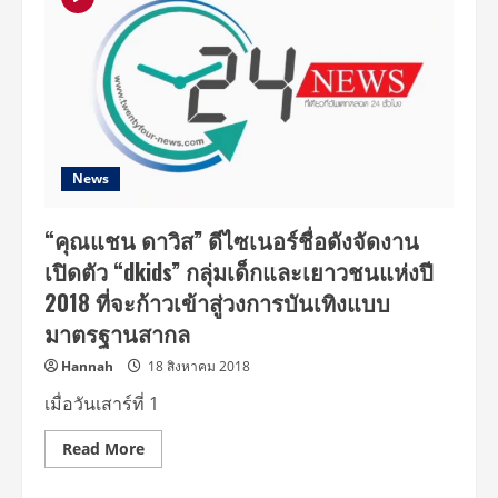
ไทย
ดี
คิด
ส์
ได้
ร่วม
เดิน
แบบ
บน
รันเวย์
ระดับ
โลก
News
ใน
Myanmar
Fashion
“คุณแชน ดาวิส” ดีไซเนอร์ชื่อดังจัดงาน
Week
2018
เปิดตัว “dkids” กลุ่มเด็กและเยาวชนแห่งปี
2018 ที่จะก้าวเข้าสู่วงการบันเทิงแบบ
มาตรฐานสากล
Hannah
18 สิงหาคม 2018
เมื่อวันเสาร์ที่ 1
Read
Read More
more
about
“คุณ